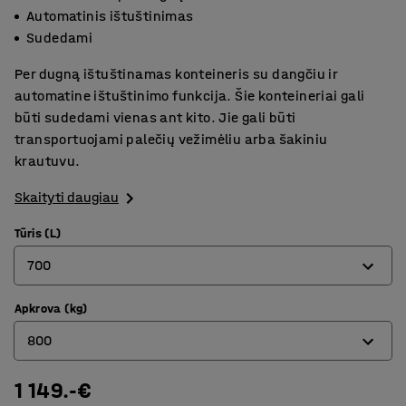
Automatinis ištuštinimas
Sudedami
Per dugną ištuštinamas konteineris su dangčiu ir
automatine ištuštinimo funkcija. Šie konteineriai gali
būti sudedami vienas ant kito. Jie gali būti
transportuojami palečių vežimėliu arba šakiniu
krautuvu.
Skaityti daugiau
Tūris (L)
700
Apkrova (kg)
700
800
1000
1800
1 149.-€
800