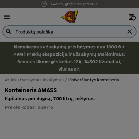
14 dienų grąžinimo garantija
Nemokamas užsakymų pristatymas nuo 1000 € +
PVM | Prekių ekspozicija ir užsakymų atsiėmimas:
Senasis Ukmergės kelias 12A, 14302 Užubaliai,
Vilniaus r.
Atliekų tvarkymas ir valymas
Išsiverčiantys konteineriai
Konteineris AMASS
Išpilamas per dugną, 700 litrų, mėlynas
Prekės kodas
:
259712