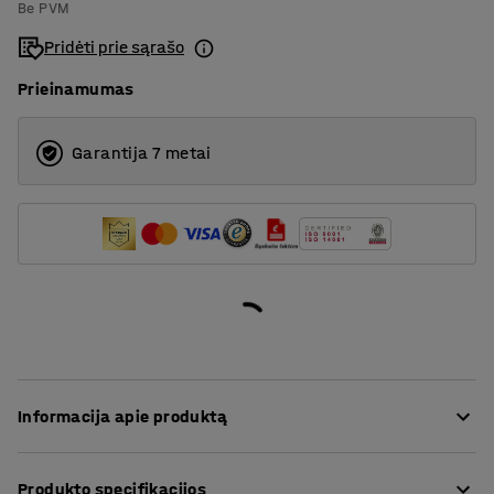
Be PVM
1000
Pridėti prie sąrašo
1600
Prieinamumas
Garantija 7 metai
Informacija apie produktą
Stabilus konteineris su dangčiu apsaugo turinį nuo
Produkto specifikacijos
išronių elementų bei aplinkos įtakos. Tai efektyviam ir