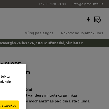
+370 5 278 59 80
info@ajproduktai.lt
Mūsų paslaugos
Rekomenduojame Jums
ergės kelias 12A, 14302 Užubaliai, Vilniaus r.
os SLOPE
iai, H 1500 mm
 teiktų
as
:
290541
ai, kaip
 elektrai ir šalčiui
htoms, taip pat vandens ir nuotekų aplinkai
gas užfiksavimo mechanizmas padidina stabilumą
us slapukus