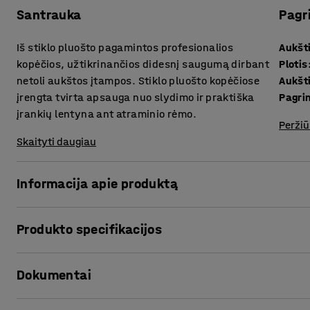
Santrauka
Pagr
Iš stiklo pluošto pagamintos profesionalios
Aukšt
kopėčios, užtikrinančios didesnį saugumą dirbant
Plotis
netoli aukštos įtampos. Stiklo pluošto kopėčiose
Aukšt
įrengta tvirta apsauga nuo slydimo ir praktiška
Pagrin
įrankių lentyna ant atraminio rėmo.
Peržiū
Skaityti daugiau
Informacija apie produktą
Tai leidžia saugiai atlikti darbą be pavojaus patirti elektro
Produkto specifikacijos
Stiklo pluošto kopėčios yra su rievėtomis aliuminio pakop
Aukštis
:
1500
mm
galine atrama, užtikrinančią didesnį stabilumą. Kopėčios n
Dokumentai
Plotis
:
430
mm
drabužių, todėl jomis patogu naudotis. Ant atraminės arkos
Aukštis sudėto
:
1470
mm
palengvina darbą.