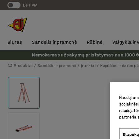
Be PVM
Biuras
Sandėlis ir pramonė
Rūbinė
Valgykla ir
Nemokamas užsakymų pristatymas nuo 1000 € + P
AJ Produktai
Sandėlis ir pramonė
Įrankiai
Kopėčios ir darbo p
Naudojame 
socialinės 
naudojatės
partneriai
Slapukų