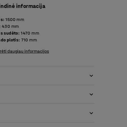
indinė informacija
is
:
1500
mm
:
430
mm
is sudėto
:
1470
mm
do plotis
:
710
mm
rėti daugiau informacijos
s smūgį iki 10 000 voltų!
omis, tvirta apsauga nuo slydimo ir platesne
elaidžios šalčiui ir nejuodina rankų bei
 įrengta praktiška įrankių lentyna, kuri