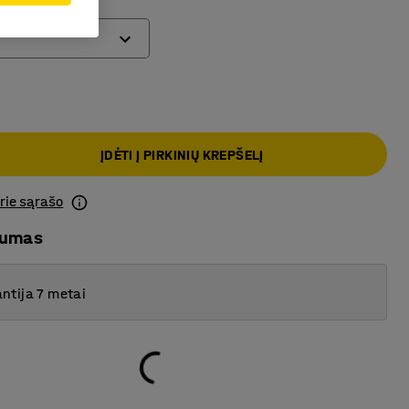
aukštis (mm)
ĮDĖTI Į PIRKINIŲ KREPŠELĮ
prie sąrašo
mumas
ntija 7 metai