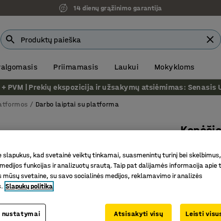
14 dienų grąžinimo garantija
Ekspozicija Vilniuje
 valgomasis
Priimamasis
Laukui
Mokykloms
VM | Prekių ekspozicija ir užsakymų atsiėmimas: Senasis Ukm
latformos
Darbo laiptai su platforma
Kopėči
3 laiptel
slapukus, kad svetainė veiktų tinkamai, suasmenintų turinį bei skelbimus,
Prekės kod
medijos funkcijas ir analizuotų srautą. Taip pat dalijamės informacija apie t
 mūsų svetaine, su savo socialinės medijos, reklamavimo ir analizės
Nelaidžios
s.
Slapukų politika
Tinka šac
Veiksmin
 nustatymai
Atsisakyti visų
Leisti vis