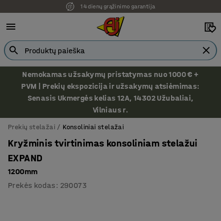
14 dienų grąžinimo garantija
Nemokamas užsakymų pristatymas nuo 1000 € +
PVM | Prekių ekspozicija ir užsakymų atsiėmimas:
Senasis Ukmergės kelias 12A, 14302 Užubaliai,
Vilniaus r.
Prekių stelažai
Konsoliniai stelažai
Kryžminis tvirtinimas konsoliniam stelažui
EXPAND
1200mm
Prekės kodas
:
290073