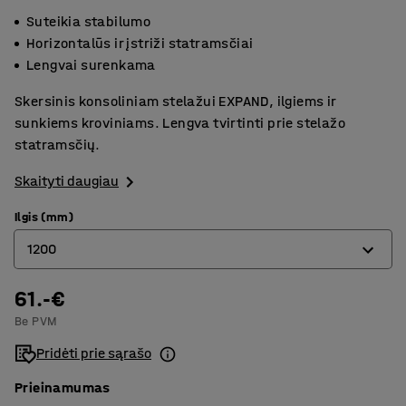
Suteikia stabilumo
Horizontalūs ir įstriži statramsčiai
Lengvai surenkama
Skersinis konsoliniam stelažui EXPAND, ilgiems ir
sunkiems kroviniams. Lengva tvirtinti prie stelažo
statramsčių.
Skaityti daugiau
Ilgis (mm)
1200
61.-€
1000
Be PVM
1200
Pridėti prie sąrašo
1500
Prieinamumas
2000