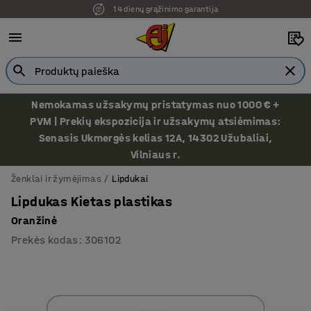
14 dienų grąžinimo garantija
Ekspozicija Vilniuje
Nemokamas užsakymų pristatymas nuo 1000 € +
PVM | Prekių ekspozicija ir užsakymų atsiėmimas:
Senasis Ukmergės kelias 12A, 14302 Užubaliai,
Vilniaus r.
Ženklai ir žymėjimas
Lipdukai
Lipdukas Kietas plastikas
Oranžinė
Prekės kodas
:
306102