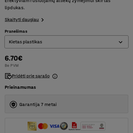
Efektyviam rūšiuojamų atliekų žymėjimui skirtas
lipdukas.
Skaityti daugiau
Pranešimas
Kietas plastikas
6.70€
Dažytas stiklas
Be PVM
Degios atliekos
Pridėti prie sąrašo
Fluorescentinis
Prieinamumas
Kartonas
Kietas plastikas
Garantija 7 metai
Medis
Metalas