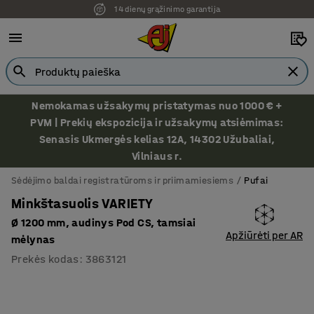
14 dienų grąžinimo garantija
Nemokamas užsakymų pristatymas nuo 1000 € +
PVM | Prekių ekspozicija ir užsakymų atsiėmimas:
Senasis Ukmergės kelias 12A, 14302 Užubaliai,
Vilniaus r.
Sėdėjimo baldai registratūroms ir priimamiesiems
Pufai
Minkštasuolis VARIETY
Ø 1200 mm, audinys Pod CS, tamsiai
Apžiūrėti per AR
mėlynas
Prekės kodas
:
3863121