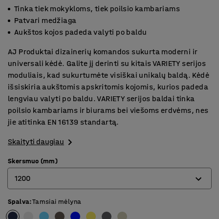
Tinka tiek mokykloms, tiek poilsio kambariams
Patvari medžiaga
Aukštos kojos padeda valyti po baldu
AJ Produktai dizainerių komandos sukurta moderni ir
universali kėdė. Galite jį derinti su kitais VARIETY serijos
moduliais, kad sukurtumėte visiškai unikalų baldą. Kėdė
išsiskiria aukštomis apskritomis kojomis, kurios padeda
lengviau valyti po baldu. VARIETY serijos baldai tinka
poilsio kambariams ir biurams bei viešoms erdvėms, nes
jie atitinka EN 16139 standartą.
Skaityti daugiau
Skersmuo (mm)
1200
Spalva
:
Tamsiai mėlyna
900