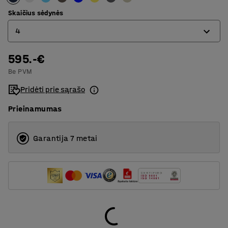
1200
Skaičius sėdynės
4
595.-€
3
Be PVM
4
Pridėti prie sąrašo
Prieinamumas
Garantija 7 metai