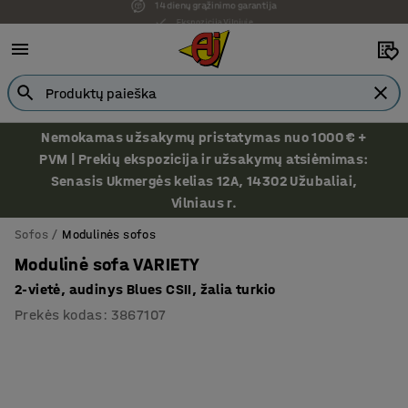
Ekspozicija Vilniuje
Nemokamas užsakymų pristatymas nuo 1000 € +
PVM | Prekių ekspozicija ir užsakymų atsiėmimas:
Senasis Ukmergės kelias 12A, 14302 Užubaliai,
Vilniaus r.
Sofos
Modulinės sofos
Modulinė sofa VARIETY
2-vietė, audinys Blues CSII, žalia turkio
Prekės kodas
:
3867107