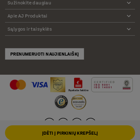
Sužinokite daugiau
Apie AJ Produktai
Sąlygos ir taisyklės
PRENUMERUOTI NAUJIENLAIŠKĮ
ĮDĖTI Į PIRKINIŲ KREPŠELĮ