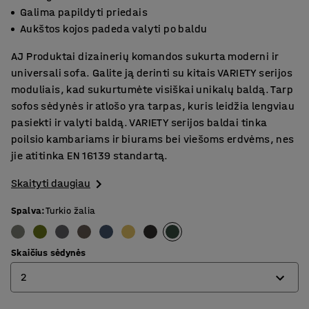
Galima papildyti priedais
Aukštos kojos padeda valyti po baldu
AJ Produktai dizainerių komandos sukurta moderni ir
universali sofa. Galite ją derinti su kitais VARIETY serijos
moduliais, kad sukurtumėte visiškai unikalų baldą. Tarp
sofos sėdynės ir atlošo yra tarpas, kuris leidžia lengviau
pasiekti ir valyti baldą. VARIETY serijos baldai tinka
poilsio kambariams ir biurams bei viešoms erdvėms, nes
jie atitinka EN 16139 standartą.
Skaityti daugiau
Spalva
:
Turkio žalia
Skaičius sėdynės
2