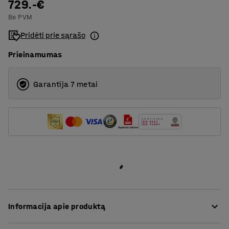
729.-€
2
Be PVM
3
Pridėti prie sąrašo
Prieinamumas
Garantija 7 metai
Informacija apie produktą
Ši itin patogi sofa yra aptraukta tvirtu audiniu, kuris