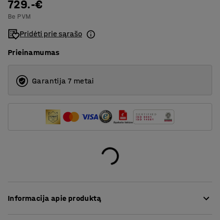
729.-€
2
Be PVM
3
Pridėti prie sąrašo
Prieinamumas
Garantija 7 metai
Informacija apie produktą
Ši itin patogi sofa yra aptraukta tvirtu audiniu, kuris