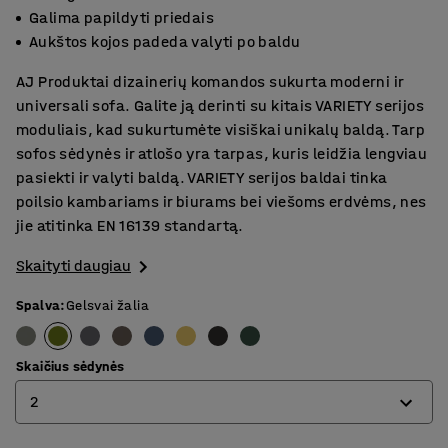
Galima papildyti priedais
Aukštos kojos padeda valyti po baldu
AJ Produktai dizainerių komandos sukurta moderni ir
universali sofa. Galite ją derinti su kitais VARIETY serijos
moduliais, kad sukurtumėte visiškai unikalų baldą. Tarp
sofos sėdynės ir atlošo yra tarpas, kuris leidžia lengviau
pasiekti ir valyti baldą. VARIETY serijos baldai tinka
poilsio kambariams ir biurams bei viešoms erdvėms, nes
jie atitinka EN 16139 standartą.
Skaityti daugiau
Spalva
:
Gelsvai žalia
Skaičius sėdynės
2