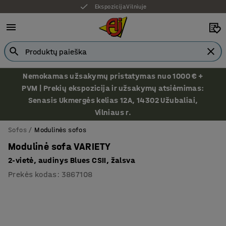
Ekspozicija Vilniuje
Nemokamas užsakymų pristatymas nuo 1000 € +
PVM | Prekių ekspozicija ir užsakymų atsiėmimas:
Senasis Ukmergės kelias 12A, 14302 Užubaliai,
Vilniaus r.
Sofos
Modulinės sofos
Modulinė sofa VARIETY
2-vietė, audinys Blues CSII, žalsva
Prekės kodas
:
3867108