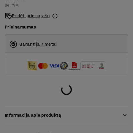
Be PVM
Pridėti prie sąrašo
Prieinamumas
Garantija 7 metai
Informacija apie produktą
Klasikinis mokyklinis stalas su triukšmą slopinančia