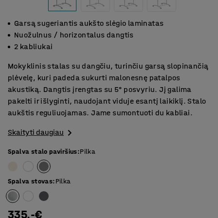
Garsą sugeriantis aukšto slėgio laminatas
Nuožulnus / horizontalus dangtis
2 kabliukai
Mokyklinis stalas su dangčiu, turinčiu garsą slopinančią
plėvelę, kuri padeda sukurti malonesnę patalpos
akustiką. Dangtis įrengtas su 5° posvyriu. Jį galima
pakelti ir išlyginti, naudojant viduje esantį laikiklį. Stalo
aukštis reguliuojamas. Jame sumontuoti du kabliai.
Skaityti daugiau
Spalva stalo paviršius
:
Pilka
Spalva stovas
:
Pilka
335.-€