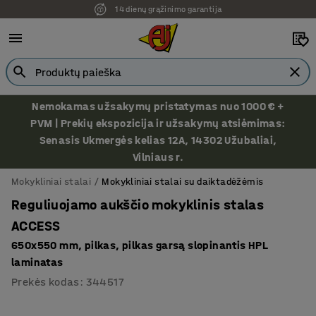
14 dienų grąžinimo garantija
Nemokamas užsakymų pristatymas nuo 1000 € +
PVM | Prekių ekspozicija ir užsakymų atsiėmimas:
Senasis Ukmergės kelias 12A, 14302 Užubaliai,
Vilniaus r.
Mokykliniai stalai
Mokykliniai stalai su daiktadėžėmis
Reguliuojamo aukščio mokyklinis stalas
ACCESS
650x550 mm, pilkas, pilkas garsą slopinantis HPL
laminatas
Prekės kodas
:
344517