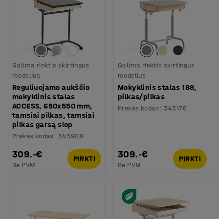
Galima rinktis skirtingus
Galima rinktis skirtingus
modelius
modelius
Reguliuojamo aukščio
Mokyklinis stalas 188,
mokyklinis stalas
pilkas/pilkas
ACCESS, 650x550 mm,
Prekės kodas
:
343176
tamsiai pilkas, tamsiai
pilkas garsą slop
Prekės kodas
:
343908
309.-€
309.-€
PIRKTI
PIRKTI
Be PVM
Be PVM