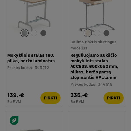
Galima rinktis skirtingus
modelius
Mokyklinis stalas 180,
Reguliuojamo aukščio
pilka, beržo laminatas
mokyklinis stalas
ACCESS, 650x550 mm,
Prekės kodas
:
343272
pilkas, beržo garsą
slopinantis HPL lamin
Prekės kodas
:
344515
139.-€
335.-€
PIRKTI
PIRKTI
Be PVM
Be PVM