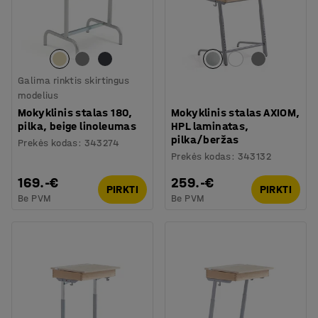
Galima rinktis skirtingus
modelius
Mokyklinis stalas 180,
Mokyklinis stalas AXIOM,
pilka, beige linoleumas
HPL laminatas,
pilka/beržas
Prekės kodas
:
343274
Prekės kodas
:
343132
169.-€
259.-€
PIRKTI
PIRKTI
Be PVM
Be PVM