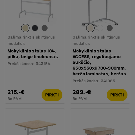
Galima rinktis skirtingus
Galima rinktis skirtingus
modelius
modelius
Mokyklinis stalas 184,
Mokyklinis stalas
pilka, beige linoleumas
ACCESS, reguliuojamo
aukščio,
Prekės kodas
:
343154
650x550xH700-900mm.
beržo laminatas, beržas
Prekės kodas
:
341085
215.-€
289.-€
PIRKTI
PIRKTI
Be PVM
Be PVM