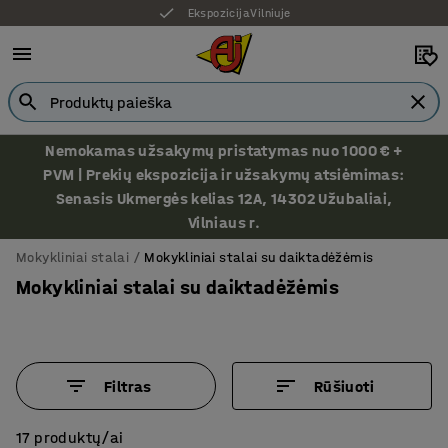
Ekspozicija Vilniuje
Nemokamas užsakymų pristatymas nuo 1000 € +
PVM | Prekių ekspozicija ir užsakymų atsiėmimas:
Senasis Ukmergės kelias 12A, 14302 Užubaliai,
Vilniaus r.
Mokykliniai stalai
Mokykliniai stalai su daiktadėžėmis
Mokykliniai stalai su daiktadėžėmis
Filtras
Rūšiuoti
17 produktų/ai