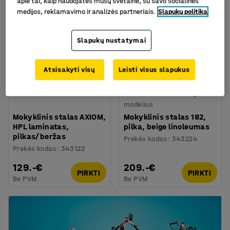
apie tai, kaip naudojatės mūsų svetaine, su savo socialinės
medijos, reklamavimo ir analizės partneriais.
Slapukų politika
Slapukų nustatymai
Atsisakyti visų
Leisti visus slapukus
Galima rinktis skirtingus
modelius
Mokyklinis stalas AXIOM,
Mokyklinis stalas 182,
HPL laminatas,
pilka, beige linoleumas
pilkas/beržas
Prekės kodas
:
343224
Prekės kodas
:
343122
129.-€
209.-€
PIRKTI
PIRKTI
Be PVM
Be PVM