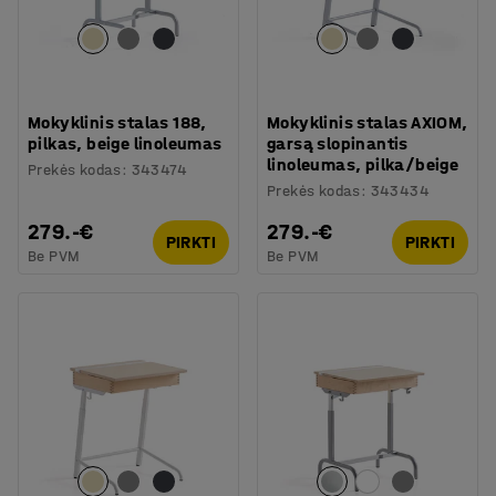
Mokyklinis stalas 188,
Mokyklinis stalas AXIOM,
pilkas, beige linoleumas
garsą slopinantis
linoleumas, pilka/beige
Prekės kodas
:
343474
Prekės kodas
:
343434
279.-€
279.-€
PIRKTI
PIRKTI
Be PVM
Be PVM