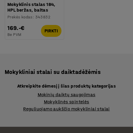
Mokyklinis stalas 184,
HPL beržas, baltas
Prekės kodas
:
343832
169.-€
PIRKTI
Be PVM
Mokykliniai stalai su daiktadėžėmis
Atkreipkite dėmesį į šias produktų kategorijas
Mokinių daiktų saugojimas
Mokyklinės spintelės
Reguliuojamo aukščio mokykliniai stalai