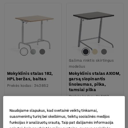
Galima rinktis skirtingus
modelius
Mokyklinis stalas 182,
Mokyklinis stalas AXIOM,
HPL beržas, baltas
garsą slopinantis
linoleumas, pilka,
Prekės kodas
:
343852
tamsiai pilka
Prekės kodas
:
343127
169.-€
229.-€
PIRKTI
PIRKTI
Naudojame slapukus, kad svetainė veiktų tinkamai,
Be PVM
Be PVM
suasmenintų turinį bei skelbimus, teiktų socialinės medijos
funkcijas ir analizuotų srautą. Taip pat dalijamės informacija