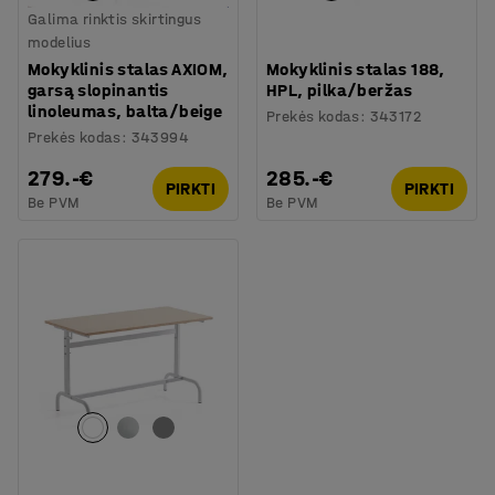
Galima rinktis skirtingus
modelius
Mokyklinis stalas AXIOM,
Mokyklinis stalas 188,
garsą slopinantis
HPL, pilka/beržas
linoleumas, balta/beige
Prekės kodas
:
343172
Prekės kodas
:
343994
279.-€
285.-€
PIRKTI
PIRKTI
Be PVM
Be PVM