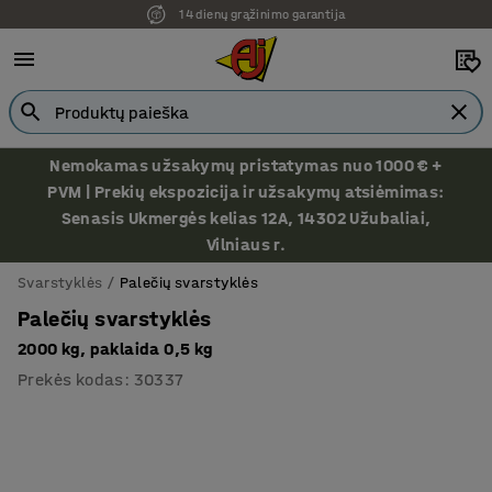
14 dienų grąžinimo garantija
Nemokamas užsakymų pristatymas nuo 1000 € +
PVM | Prekių ekspozicija ir užsakymų atsiėmimas:
Senasis Ukmergės kelias 12A, 14302 Užubaliai,
Vilniaus r.
Svarstyklės
Palečių svarstyklės
Palečių svarstyklės
2000 kg, paklaida 0,5 kg
Prekės kodas
:
30337