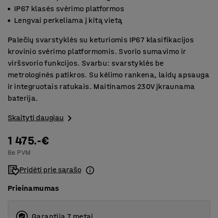
IP67 klasės svėrimo platformos
Lengvai perkeliama į kitą vietą
Palečių svarstyklės su keturiomis IP67 klasifikacijos
krovinio svėrimo platformomis. Svorio sumavimo ir
viršsvorio funkcijos. Svarbu: svarstyklės be
metrologinės patikros. Su kėlimo rankena, laidų apsauga
ir integruotais ratukais. Maitinamos 230V įkraunama
baterija.
Skaityti daugiau
1 475.-€
Be PVM
Pridėti prie sąrašo
Prieinamumas
Garantija 7 metai