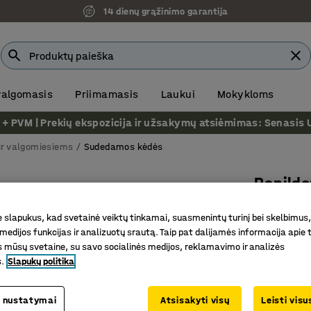
14 dienų grąžinimo garantija
 valgomasis
Priimamasis
Laukui
Mokykloms
VM | Prekių ekspozicija ir užsakymų atsiėmimas: Senasis Ukm
ir valgomiesiems
Sudedamos kėdės
Papild
Sulankst
slapukus, kad svetainė veiktų tinkamai, suasmenintų turinį bei skelbimus,
Prekės kod
medijos funkcijas ir analizuotų srautą. Taip pat dalijamės informacija apie t
 mūsų svetaine, su savo socialinės medijos, reklamavimo ir analizės
Sudedama
s.
Slapukų politika
Sulanks
Taupanti 
 nustatymai
Atsisakyti visų
Leisti vis