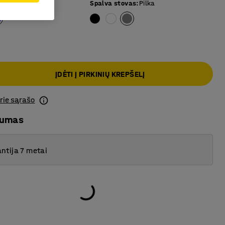
na
Spalva stovas
:
Pilka
ĮDĖTI Į PIRKINIŲ KREPŠELĮ
prie sąrašo
mumas
ntija 7 metai