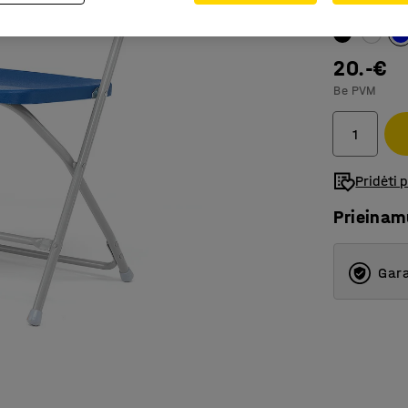
Spalva
:
Mėly
20.-€
Be PVM
Pridėti 
Prieina
Gara