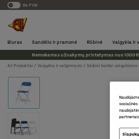
Be PVM
Biuras
Sandėlis ir pramonė
Rūbinė
Valgykla ir
Nemokamas užsakymų pristatymas nuo 1000 € + P
AJ Produktai
Valgykla ir valgomasis
Sėdimi baldai valgykloms 
Naudojame 
socialinės 
naudojatės
partneriai
Slapukų