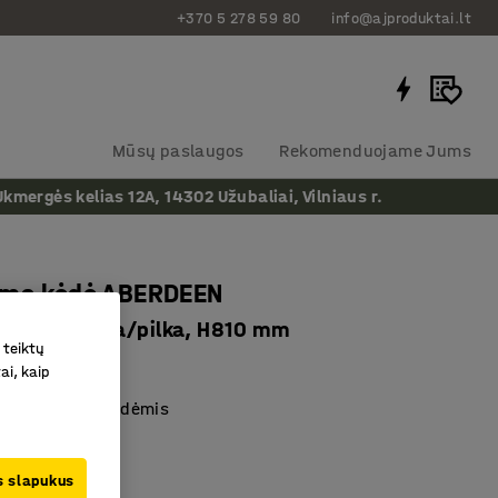
+370 5 278 59 80
info@ajproduktai.lt
Mūsų paslaugos
Rekomenduojame Jums
ergės kelias 12A, 14302 Užubaliai, Vilniaus r.
oma kėdė ABERDEEN
oma, mėlyna/pilka, H810 mm
 teiktų
as
:
116092
ai, kaip
 su kitomis kėdėmis
toma
vietą
us slapukus