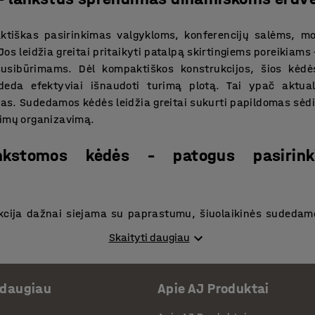
tiškas pasirinkimas valgykloms, konferencijų salėms, m
 leidžia greitai pritaikyti patalpą skirtingiems poreikiams – 
susibūrimams. Dėl kompaktiškos konstrukcijos, šios kėdė
deda efektyviai išnaudoti turimą plotą. Tai ypač aktua
s. Sudedamos kėdės leidžia greitai sukurti papildomas sėdima
rimų organizavimą.
ankstomos kėdės – patogus pasirin
cija dažnai siejama su paprastumu, šiuolaikinės sudedamo
suprojektuotos taip, kad užtikrintų patogų sėdėjimą net ir i
Skaityti daugiau
 padeda išlaikyti komfortą bei saugumą. Plastikinės su
l savo lengvumo ir paprastos priežiūros. Jos yra atsparios 
je, tiek tam tikromis sąlygomis lauke. Tai praktiškas spre
 daugiau
Apie AJ Produktai
ų priežiūra.