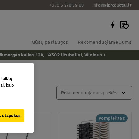
+370 5 278 59 80
info@ajproduktai.lt
Mūsų paslaugos
Rekomenduojame Jums
ergės kelias 12A, 14302 Užubaliai, Vilniaus r.
 teiktų
ai, kaip
Rekomenduojamos prekės
us slapukus
Komplektas