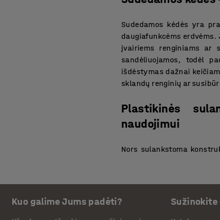
Sudedamos kėdės yra prak
daugiafunkcėms erdvėms. Jos
įvairiems renginiams ar 
sandėliuojamos, todėl pa
išdėstymas dažnai keičiama
sklandų renginių ar susibū
Plastikinės sul
naudojimui
Nors sulankstoma konstruk
stabilia konstrukcija. Jos 
forma ir patikimas rėmas
populiarus pasirinkimas dė
tinkamos naudoti tiek vidu
Kuo galime Jums padėti?
Sužinokite
mobilumas ir paprasta bald