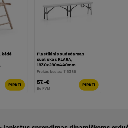
 kėdė
Plastikinis sudedamas
suoliukas KLARA,
1830x280x440mm
3
Prekės kodas
:
116386
57.-€
PIRKTI
PIRKTI
Be PVM
– lankstus sprendimas dinamiškoms erd