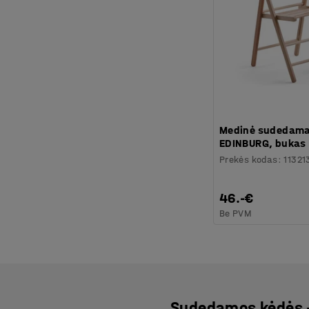
Medinė sudedama
EDINBURG, bukas
Prekės kodas
:
11321
46.-€
Be PVM
Sudedamos kėdės 