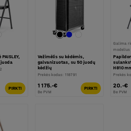
Galima ri
modelius
 PAISLEY,
Vežimėlis su kėdėmis,
Papildo
/juoda
galvanizuotas, su 50 juodų
sulanks
kėdžių
H810 m
2
Prekės kodas
:
118791
Prekės k
1 175.-€
20.-€
PIRKTI
PIRKTI
Be PVM
Be PVM