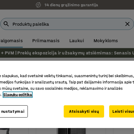
14 dienų grąžinimo garantija
 valgomasis
Priimamasis
Laukui
Mokykloms
VM | Prekių ekspozicija ir užsakymų atsiėmimas: Senasis Ukm
ir valgomiesiems
Sudedamos kėdės
kėdės
slapukus, kad svetainė veiktų tinkamai, suasmenintų turinį bei skelbimus,
medijos funkcijas ir analizuotų srautą. Taip pat dalijamės informacija apie t
 mūsų svetaine, su savo socialinės medijos, reklamavimo ir analizės
stovas
Sėdynės aukštis
Medžiaga sėdynė
s.
Slapukų politika
 nustatymai
Atsisakyti visų
Leisti vis
Komplektas