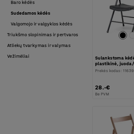
Baro kėdės
Sudedamos kėdės
Valgomojo ir valgyklos kėdės
Triukšmo slopinimas ir pertvaros
Atliekų tvarkymas ir valymas
Vežimėliai
Sulankstoma kėdė
plastikinė, juoda
Prekės kodas
:
11639
28.-€
Be PVM