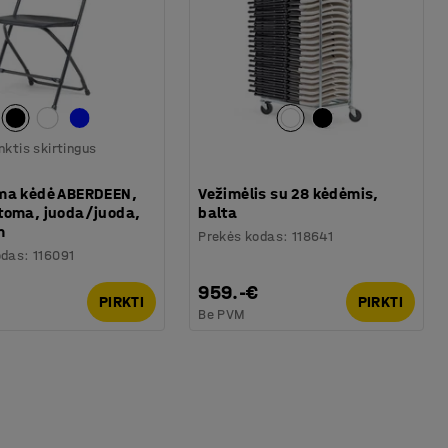
nktis skirtingus
ma kėdė ABERDEEN,
Vežimėlis su 28 kėdėmis,
toma, juoda/juoda,
balta
m
Prekės kodas
:
118641
odas
:
116091
959.-€
PIRKTI
PIRKTI
Be PVM