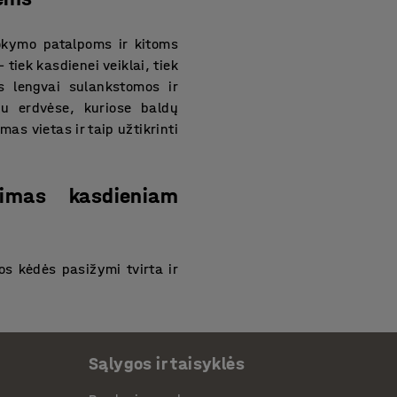
okymo patalpoms ir kitoms
tiek kasdienei veiklai, tiek
s lengvai sulankstomos ir
lu erdvėse, kuriose baldų
s vietas ir taip užtikrinti
kimas kasdieniam
s kėdės pasižymi tvirta ir
lgesnį laiką. Patogi sėdynės
lankstomos kėdės yra itin
drėgmei, lengvai valomos ir
ndimas vietose, kur svarbus
Sąlygos ir taisyklės