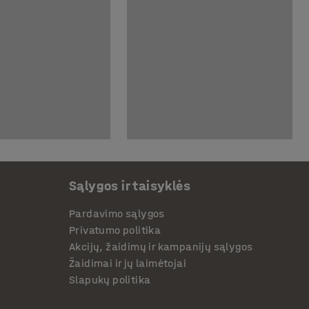
Sąlygos ir taisyklės
Pardavimo sąlygos
Privatumo politika
Akcijų, žaidimų ir kampanijų sąlygos
Žaidimai ir jų laimėtojai
Slapukų politika