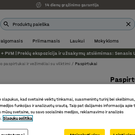
14 dienų grąžinimo garantija
 valgomasis
Priimamasis
Laukui
Mokykloms
VM | Prekių ekspozicija ir užsakymų atsiėmimas: Senasis Ukm
o paspirtukai ir vežimėliai su vilktimi
Paspirtukai
Paspirt
Prekės kod
slapukus, kad svetainė veiktų tinkamai, suasmenintų turinį bei skelbimus,
Stabilus
medijos funkcijas ir analizuotų srautą. Taip pat dalijamės informacija apie t
Ratukai
 mūsų svetaine, su savo socialinės medijos, reklamavimo ir analizės
Su krepše
s.
Slapukų politika
609.-€