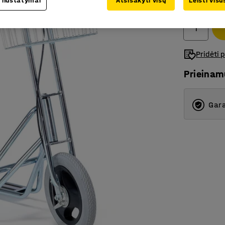
 nustatymai
Atsisakyti visų
Leisti vis
Be PVM
Pridėti 
Prieina
Gara