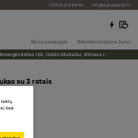
+370 5 278 59 80
info@ajproduktai.lt
Mūsų paslaugos
Rekomenduojame Jums
ergės kelias 12A, 14302 Užubaliai, Vilniaus r.
ukas su 3 ratais
as
:
20892
 teiktų
 važiavimas
ai, kaip
liu