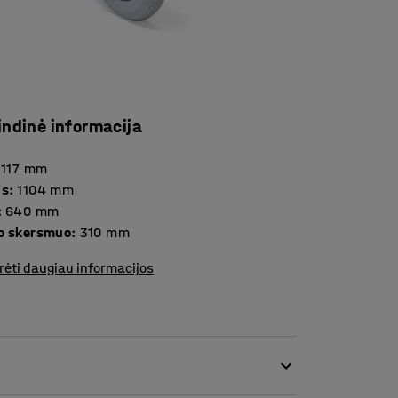
indinė informacija
1117
mm
is
:
1104
mm
:
640
mm
o skersmuo
:
310
mm
rėti daugiau informacijos