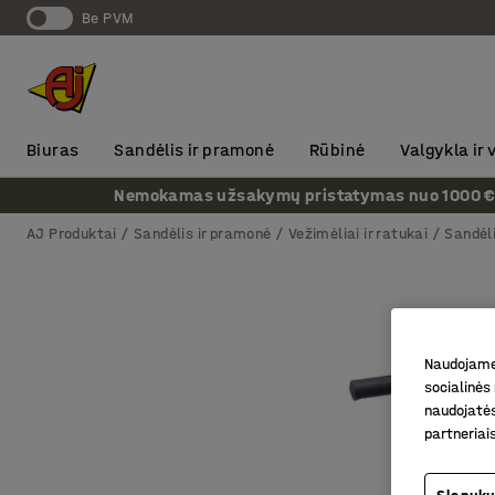
Be PVM
Biuras
Sandėlis ir pramonė
Rūbinė
Valgykla ir
Nemokamas užsakymų pristatymas nuo 1000 € + P
AJ Produktai
Sandėlis ir pramonė
Vežimėliai ir ratukai
Sandėli
Naudojame 
socialinės 
naudojatės
partneriai