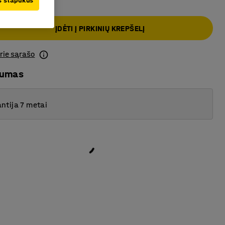
us slapukus
ĮDĖTI Į PIRKINIŲ KREPŠELĮ
prie sąrašo
mumas
ntija 7 metai