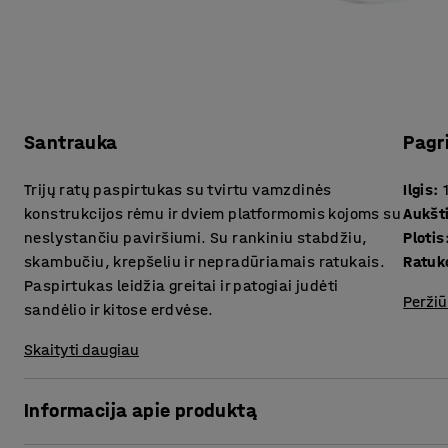
Santrauka
Pagr
Trijų ratų paspirtukas su tvirtu vamzdinės
Ilgis
:
konstrukcijos rėmu ir dviem platformomis kojoms su
Aukšt
neslystančiu paviršiumi. Su rankiniu stabdžiu,
Plotis
skambučiu, krepšeliu ir nepradūriamais ratukais.
Ratuk
Paspirtukas leidžia greitai ir patogiai judėti
Peržiū
sandėlio ir kitose erdvėse.
Skaityti daugiau
Informacija apie produktą