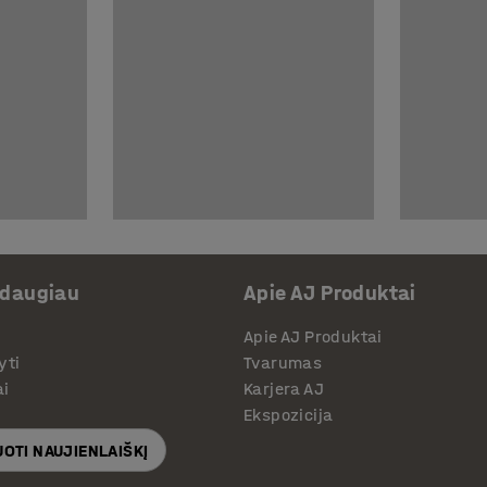
 daugiau
Apie AJ Produktai
Apie AJ Produktai
yti
Tvarumas
ai
Karjera AJ
Ekspozicija
OTI NAUJIENLAIŠKĮ