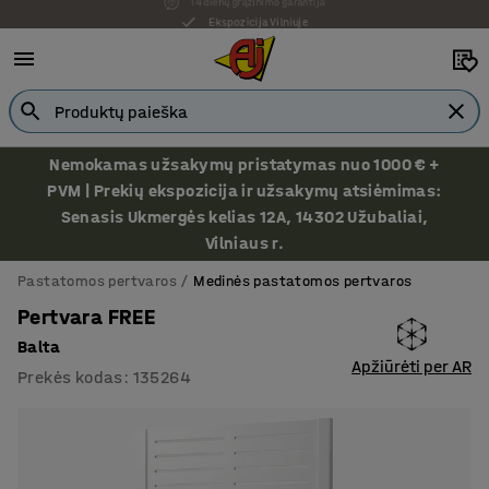
Ekspozicija Vilniuje
Nemokamas užsakymų pristatymas nuo 1000 € +
PVM | Prekių ekspozicija ir užsakymų atsiėmimas:
Senasis Ukmergės kelias 12A, 14302 Užubaliai,
Vilniaus r.
Pastatomos pertvaros
Medinės pastatomos pertvaros
Pertvara FREE
Balta
Apžiūrėti per AR
Prekės kodas
:
135264