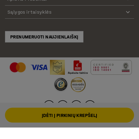
Sąlygos ir taisyklės
PRENUMERUOTI NAUJIENLAIŠKĮ
ĮDĖTI Į PIRKINIŲ KREPŠELĮ