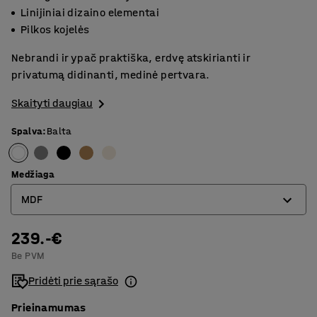
Linijiniai dizaino elementai
Pilkos kojelės
Nebrandi ir ypač praktiška, erdvę atskirianti ir
privatumą didinanti, medinė pertvara.
Skaityti daugiau
Spalva
:
Balta
Medžiaga
MDF
239.-€
Fanera
Be PVM
MDF
Pridėti prie sąrašo
Prieinamumas