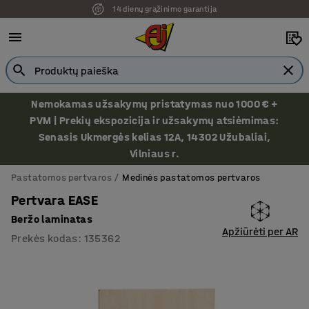
14 dienų grąžinimo garantija
Nemokamas užsakymų pristatymas nuo 1000 € +
PVM | Prekių ekspozicija ir užsakymų atsiėmimas:
Senasis Ukmergės kelias 12A, 14302 Užubaliai,
Vilniaus r.
Pastatomos pertvaros
Medinės pastatomos pertvaros
Pertvara EASE
Beržo laminatas
Apžiūrėti per AR
Prekės kodas
:
135362