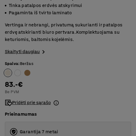
Tinka patalpos erdvės atskyrimui
Pagaminta iš tvirto laminato
Vertinga ir nebrangi, privatumą sukurianti ir patalpos
erdvę atskirianti biuro pertvara.Komplektuojama su
keturiomis, baltomis kojelėmis.
Skaityti daugiau
Spalva
:
Beržas
83.-€
Be PVM
Pridėti prie sąrašo
Prieinamumas
Garantija 7 metai