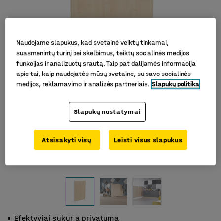
Naudojame slapukus, kad svetainė veiktų tinkamai,
suasmenintų turinį bei skelbimus, teiktų socialinės medijos
funkcijas ir analizuotų srautą. Taip pat dalijamės informacija
apie tai, kaip naudojatės mūsų svetaine, su savo socialinės
medijos, reklamavimo ir analizės partneriais.
Slapukų politika
Slapukų nustatymai
Atsisakyti visų
Leisti visus slapukus
Efektyviai sukuria privatumą