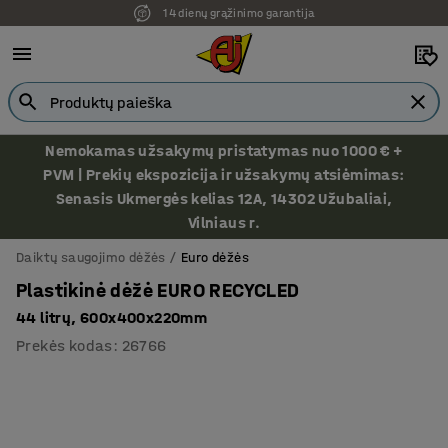
14 dienų grąžinimo garantija
Nemokamas užsakymų pristatymas nuo 1000 € +
PVM | Prekių ekspozicija ir užsakymų atsiėmimas:
Senasis Ukmergės kelias 12A, 14302 Užubaliai,
Vilniaus r.
Daiktų saugojimo dėžės
Euro dėžės
Plastikinė dėžė EURO RECYCLED
44 litrų, 600x400x220mm
Prekės kodas
:
26766