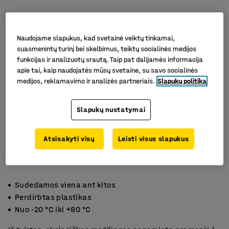
Naudojame slapukus, kad svetainė veiktų tinkamai,
suasmenintų turinį bei skelbimus, teiktų socialinės medijos
funkcijas ir analizuotų srautą. Taip pat dalijamės informacija
apie tai, kaip naudojatės mūsų svetaine, su savo socialinės
medijos, reklamavimo ir analizės partneriais.
Slapukų politika
Slapukų nustatymai
Atsisakyti visų
Leisti visus slapukus
Sudedamos viena ant kitos
Perdirbtas plastikas
Nuo -20 °C iki +80 °C