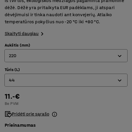
Iš tvirtos, ekologiškos medžiagos pagaminta pramoninė
dėžė. Dėžė yra pritaikyta EUR padėklams, ji atspari
dėvėjimuisi ir tinka naudoti ant konvejerių. Atlaiko
temperatūros pokyčius nuo -20 °C iki +80 °C.
Skaityti daugiau
Aukštis (mm)
220
Tūris (L)
120
44
220
11.-€
12
Be PVM
20
Pridėti prie sąrašo
44
Prieinamumas