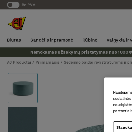
Be PVM
Biuras
Sandėlis ir pramonė
Rūbinė
Valgykla ir
Nemokamas užsakymų pristatymas nuo 1000 € + P
AJ Produktai
Priimamasis
Sėdėjimo baldai registratūroms ir p
Naudojame 
socialinės 
naudojatės
partneriai
Slapukų