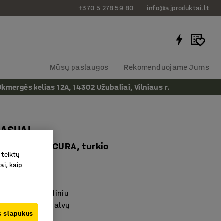
+370 5 278 59 80
info@ajproduktai.lt
Mūsų paslaugos
Rekomenduojame Jums
ergės kelias 12A, 14302 Užubaliai, Vilniaus r.
CASUAL
m, audinys CURA, turkio
 teiktų
as
:
365179
ai, kaip
airioms erdvėms
as patvariu audiniu
nktis iš kelių spalvų
us slapukus