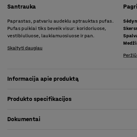
Santrauka
Pagr
Paprastas, patvariu audeklu aptrauktas pufas.
Sėdyn
Pufas puikiai tiks beveik visur: koridoriuose,
Sker
vestibiuliuose, laukiamuosiuose ir pan.
Spalv
Medži
Skaityti daugiau
Peržiū
Informacija apie produktą
Dėl paprasto dizaino šis pufas dera su daugeliu erdvių, p
Produkto specifikacijos
vestibiuliuose, bendrose mokyklų patalpose ir klasėse. Su 
paminkštinimu.
Sėdynės aukštis
:
470
mm
Dokumentai
Skersmuo
:
1000
mm
Pufas aptrauktas patvariu 100 % poliesterio audiniu, kuris
Spalva
:
Turkio
Audinio apmušalas pasižymi dideliu atsparumu dilimui – at
Medžiaga
:
Audinys
Spausdinti produkto puslapį