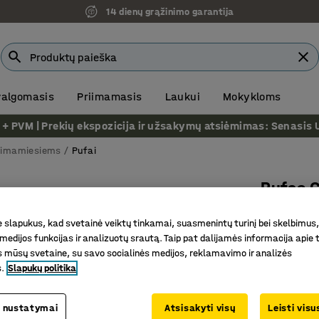
14 dienų grąžinimo garantija
 valgomasis
Priimamasis
Laukui
Mokykloms
VM | Prekių ekspozicija ir užsakymų atsiėmimas: Senasis Ukm
riimamiesiems
Pufai
Pufas 
Ø 1000 m
slapukus, kad svetainė veiktų tinkamai, suasmenintų turinį bei skelbimus,
Prekės kod
medijos funkcijas ir analizuotų srautą. Taip pat dalijamės informacija apie t
 mūsų svetaine, su savo socialinės medijos, reklamavimo ir analizės
Tinka įv
s.
Slapukų politika
Aptraukt
Galima ri
 nustatymai
Atsisakyti visų
Leisti vis