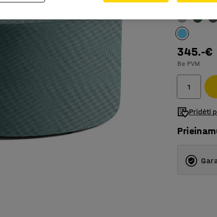
Spalva
:
Turki
345.-€
Be PVM
Pridėti 
Prieina
Gara