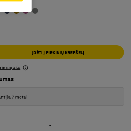
o
ĮDĖTI Į PIRKINIŲ KREPŠELĮ
prie sąrašo
mumas
ntija 7 metai