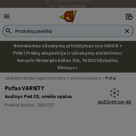
Ekspozicija Vilniuje
Nemokamas užsakymų pristatymas nuo 1000 € +
PVM | Prekių ekspozicija ir užsakymų atsiėmimas:
Senasis Ukmergės kelias 12A, 14302 Užubaliai,
Vilniaus r.
Sėdėjimo baldai registratūroms ir priimamiesiems
Pufai
Pufas VARIETY
Audinys Pod CS, smėlio spalva
Apžiūrėti per AR
Prekės kodas
:
3861127