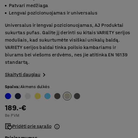
Patvari medžiaga
Lengvai pozicionuojamas ir universalus
Universalus ir lengvai pozicionuojamas, AJ Produktai
sukurtas pufas. Galite jį derinti su kitais VARIETY serijos
moduliais, kad sukurtumėte visiškai unikalų baldą.
VARIETY serijos baldai tinka poilsio kambariams ir
biurams bei viešoms erdvėms, nes jie atitinka EN 16139
standartą.
Skaityti daugiau
Spalva
:
Akmens dulkės
189.-€
Be PVM
Pridėti prie sąrašo
Prieinamumas