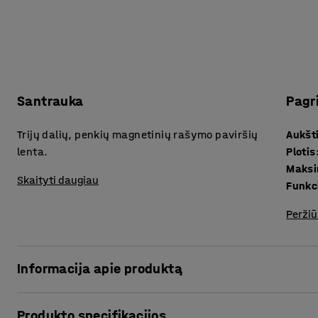
Santrauka
Pagr
Trijų dalių, penkių magnetinių rašymo paviršių
Aukšt
lenta.
Plotis
Maksi
Skaityti daugiau
Funkc
Peržiū
Informacija apie produktą
Tai rašymo lenta, kuri puikiai tiks ten, kur reikalingas di
Produkto specifikacijos
kambariuose, biuruose ir pan.Ši trijų dalių konstrukcija, t