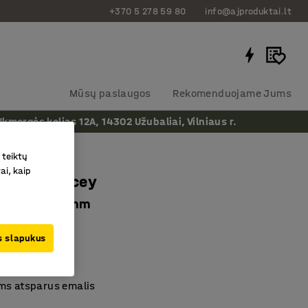
+370 5 278 59 80
info@ajproduktai.lt
Mūsų paslaugos
Rekomenduojame Jums
ergės kelias 12A, 14302 Užubaliai, Vilniaus r.
 teiktų
ai, kaip
 lenta Tracey
 2400 x 900 mm
as
:
114902
us slapukus
valoma
ymo paviršiai
ms atsparus emalis