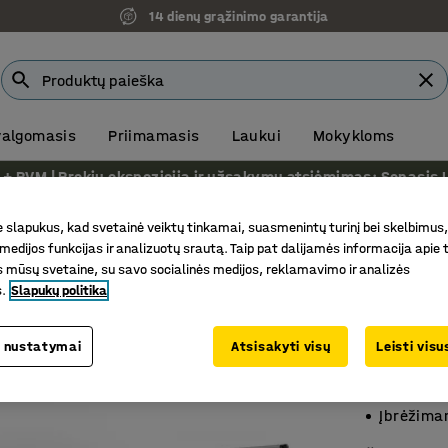
14 dienų grąžinimo garantija
 valgomasis
Priimamasis
Laukui
Mokykloms
VM | Prekių ekspozicija ir užsakymų atsiėmimas: Senasis Ukm
ės rašymo lentos
slapukus, kad svetainė veiktų tinkamai, suasmenintų turinį bei skelbimus,
medijos funkcijas ir analizuotų srautą. Taip pat dalijamės informacija apie t
Rašymo
 mūsų svetaine, su savo socialinės medijos, reklamavimo ir analizės
s.
Slapukų politika
3 dalių,
Prekės kod
 nustatymai
Atsisakyti visų
Leisti vis
Lengvai 
Penki raš
Įbrėžima