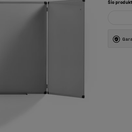
Šio produk
Gara