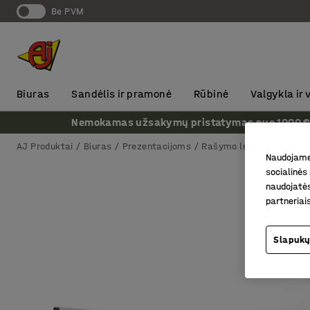
Be PVM
Biuras
Sandėlis ir pramonė
Rūbinė
Valgykla ir
Nemokamas užsakymų pristatymas nuo 1000 € + P
AJ Produktai
Biuras
Prezentacijoms
Rašymo lentos
Sienin
Naudojame 
socialinės 
naudojatės
partneriai
Slapukų