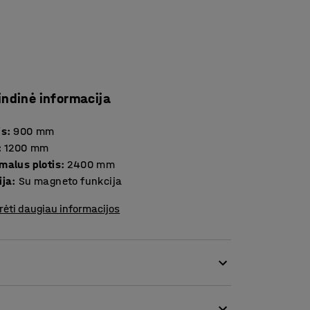
indinė informacija
is
:
900
mm
:
1200
mm
malus plotis
:
2400
mm
ija
:
Su magneto funkcija
rėti daugiau informacijos
delis, rašymui tinkamas plotas – susirinkimų
uri penkis rašymo paviršius – juos sukuria