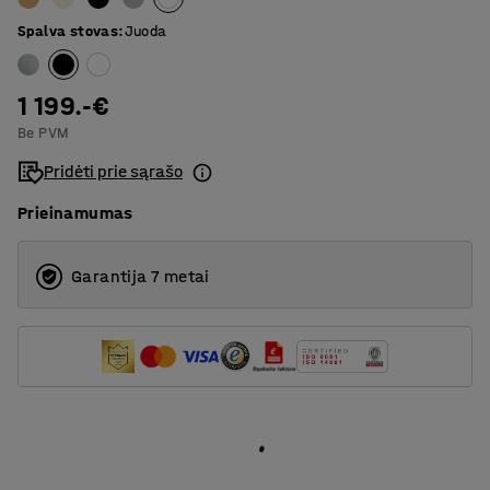
3200
Spalva stovas
:
Juoda
4000
1 199.-€
Be PVM
Pridėti prie sąrašo
Prieinamumas
Garantija 7 metai