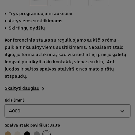
Trys programuojami aukščiai
Aktyviems susitikimams
Skirtingų dydžių
Konferencinis stalas su reguliuojamo aukščio rėmu –
puikia tinka aktyviems susitikimams. Nepaisant stalo
ilgio, jo forma užtikrina, kad visi sėdintieji prie jo galėtų
lengvai palaikyti akių kontaktą vienas su kitų. Ant
juodos ir baltos spalvos stalviršio nesimato pirštų
atspaudų.
Skaityti daugiau
Ilgis (mm)
4000
Spalva stalo paviršius
:
Balta
2400