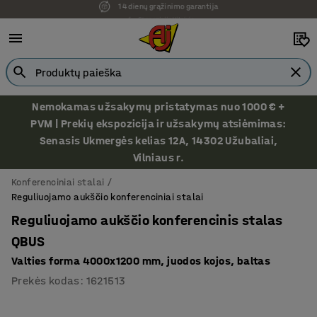
Ekspozicija Vilniuje
Nemokamas užsakymų pristatymas nuo 1000 € +
PVM | Prekių ekspozicija ir užsakymų atsiėmimas:
Senasis Ukmergės kelias 12A, 14302 Užubaliai,
Vilniaus r.
Konferenciniai stalai
Reguliuojamo aukščio konferenciniai stalai
Reguliuojamo aukščio konferencinis stalas
QBUS
Valties forma 4000x1200 mm, juodos kojos, baltas
Prekės kodas
:
1621513