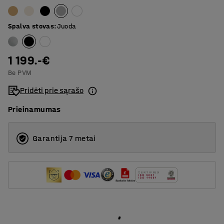
3200
Spalva stovas
:
Juoda
4000
1 199.-€
Be PVM
Pridėti prie sąrašo
Prieinamumas
Garantija 7 metai