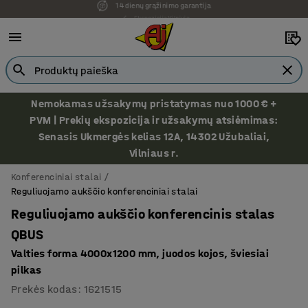
Ekspozicija Vilniuje
Nemokamas užsakymų pristatymas nuo 1000 € +
PVM | Prekių ekspozicija ir užsakymų atsiėmimas:
Senasis Ukmergės kelias 12A, 14302 Užubaliai,
Vilniaus r.
Konferenciniai stalai
Reguliuojamo aukščio konferenciniai stalai
Reguliuojamo aukščio konferencinis stalas
QBUS
Valties forma 4000x1200 mm, juodos kojos, šviesiai
pilkas
Prekės kodas
:
1621515