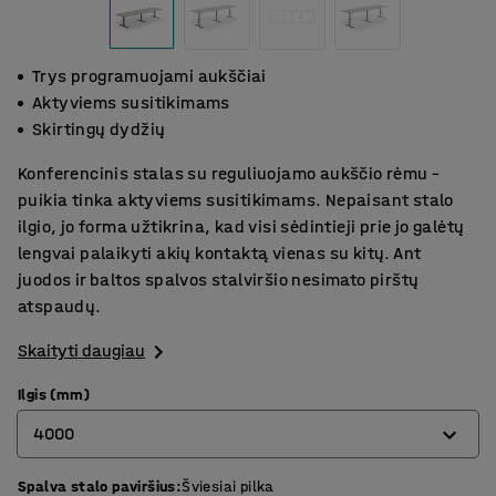
Trys programuojami aukščiai
Aktyviems susitikimams
Skirtingų dydžių
Konferencinis stalas su reguliuojamo aukščio rėmu –
puikia tinka aktyviems susitikimams. Nepaisant stalo
ilgio, jo forma užtikrina, kad visi sėdintieji prie jo galėtų
lengvai palaikyti akių kontaktą vienas su kitų. Ant
juodos ir baltos spalvos stalviršio nesimato pirštų
atspaudų.
Skaityti daugiau
Ilgis (mm)
4000
Spalva stalo paviršius
:
Šviesiai pilka
2400