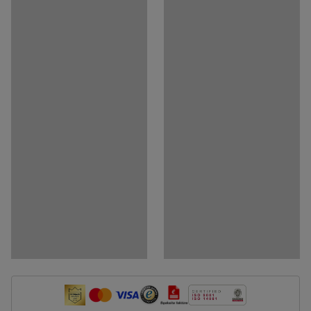
Medija
Rodyti produktą 3D
Dokumentai
Atsisiųsti surinkimo instrukcijas
Atsisiųsti priežiūros instrukcijas