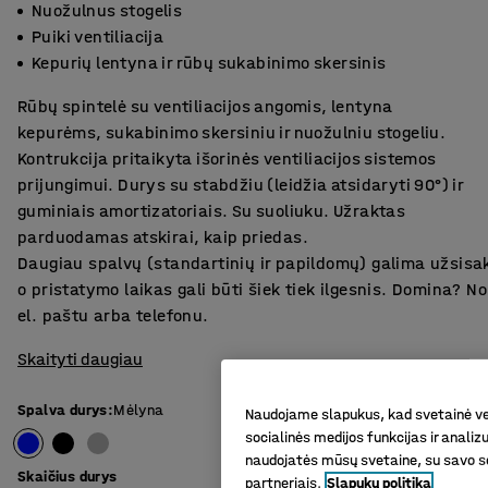
Nuožulnus stogelis
Puiki ventiliacija
Kepurių lentyna ir rūbų sukabinimo skersinis
Rūbų spintelė su ventiliacijos angomis, lentyna
kepurėms, sukabinimo skersiniu ir nuožulniu stogeliu.
Kontrukcija pritaikyta išorinės ventiliacijos sistemos
prijungimui. Durys su stabdžiu (leidžia atsidaryti 90°) ir
guminiais amortizatoriais. Su suoliuku. Užraktas
parduodamas atskirai, kaip priedas.
Daugiau spalvų (standartinių ir papildomų) galima užsisa
o pristatymo laikas gali būti šiek tiek ilgesnis. Domina? 
el. paštu arba telefonu.
Skaityti daugiau
Spalva durys
:
Mėlyna
Naudojame slapukus, kad svetainė vei
socialinės medijos funkcijas ir analiz
naudojatės mūsų svetaine, su savo so
Skaičius durys
partneriais.
Slapukų politika