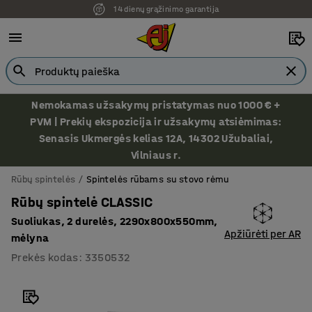
14 dienų grąžinimo garantija
Nemokamas užsakymų pristatymas nuo 1000 € +
PVM | Prekių ekspozicija ir užsakymų atsiėmimas:
Senasis Ukmergės kelias 12A, 14302 Užubaliai,
Vilniaus r.
Rūbų spintelės
Spintelės rūbams su stovo rėmu
Rūbų spintelė CLASSIC
Suoliukas, 2 durelės, 2290x800x550mm,
Apžiūrėti per AR
mėlyna
Prekės kodas
:
3350532