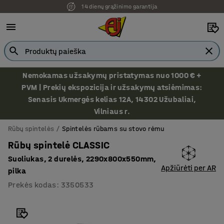
14 dienų grąžinimo garantija
Nemokamas užsakymų pristatymas nuo 1000 € +
PVM | Prekių ekspozicija ir užsakymų atsiėmimas:
Senasis Ukmergės kelias 12A, 14302 Užubaliai,
Vilniaus r.
Rūbų spintelės
Spintelės rūbams su stovo rėmu
Rūbų spintelė CLASSIC
Suoliukas, 2 durelės, 2290x800x550mm,
Apžiūrėti per AR
pilka
Prekės kodas
:
3350533