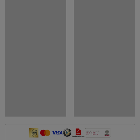
Medija
Rodyti produktą 3D
Dokumentai
Atsisiųsti surinkimo instrukcijas
Atsisiųsti priežiūros instrukcijas