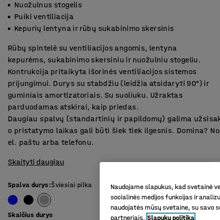
Nuožulnus stogelis
Puiki ventiliacija
Kepurių lentyna ir rūbų sukabinimo skersinis
Rūbų spintelė su ventiliacijos angomis, lentyna
kepurėms, sukabinimo skersiniu ir nuožulniu stogeliu.
Kontrukcija pritaikyta išorinės ventiliacijos sistemos
prijungimui. Durys su stabdžiu (leidžia atsidaryti 90°) ir
guminiais amortizatoriais. Su suoliuku. Užraktas
parduodamas atskirai, kaip priedas.
Daugiau spalvų (standartinių ir papildomų) galima užsisa
o pristatymo laikas gali būti šiek tiek ilgesnis. Domina? 
el. paštu arba telefonu.
Skaityti daugiau
Spalva durys
:
Šviesiai pilka
Naudojame slapukus, kad svetainė vei
socialinės medijos funkcijas ir analiz
naudojatės mūsų svetaine, su savo so
Skaičius durys
partneriais.
Slapukų politika