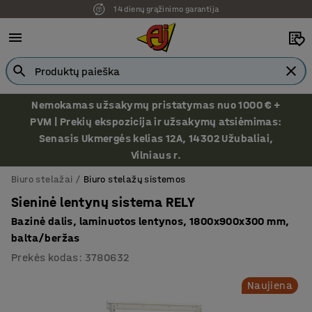
14 dienų grąžinimo garantija
Ekspozicija Vilniuje
Nemokamas užsakymų pristatymas nuo 1000 € +
PVM | Prekių ekspozicija ir užsakymų atsiėmimas:
Senasis Ukmergės kelias 12A, 14302 Užubaliai,
Vilniaus r.
Biuro stelažai
Biuro stelažų sistemos
Sieninė lentynų sistema RELY
Bazinė dalis, laminuotos lentynos, 1800x900x300 mm,
balta/beržas
Prekės kodas
:
3780632
Naujiena