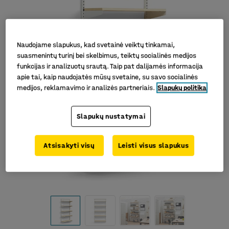
Naudojame slapukus, kad svetainė veiktų tinkamai,
suasmenintų turinį bei skelbimus, teiktų socialinės medijos
funkcijas ir analizuotų srautą. Taip pat dalijamės informacija
apie tai, kaip naudojatės mūsų svetaine, su savo socialinės
medijos, reklamavimo ir analizės partneriais.
Slapukų politika
Slapukų nustatymai
Atsisakyti visų
Leisti visus slapukus