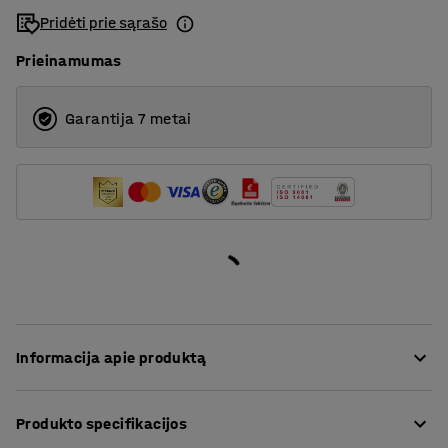
Pridėti prie sąrašo
Prieinamumas
Garantija 7 metai
Informacija apie produktą
Visapusiška lentynų sistema RELY pasižymi moderniu
Produkto specifikacijos
minimalistiniu dizainu ir puikiai tinka įvairioms erdvėms.