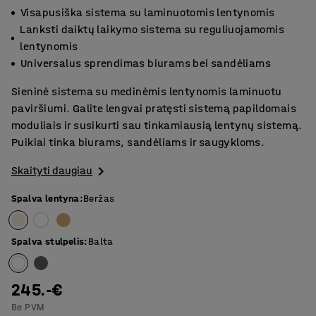
Visapusiška sistema su laminuotomis lentynomis
Lanksti daiktų laikymo sistema su reguliuojamomis
lentynomis
Universalus sprendimas biurams bei sandėliams
Sieninė sistema su medinėmis lentynomis laminuotu
paviršiumi. Galite lengvai pratęsti sistemą papildomais
moduliais ir susikurti sau tinkamiausią lentynų sistemą.
Puikiai tinka biurams, sandėliams ir saugykloms.
Skaityti daugiau
Spalva lentyna
:
Beržas
Spalva stulpelis
:
Balta
245.-€
Be PVM