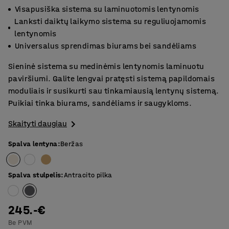
Visapusiška sistema su laminuotomis lentynomis
Lanksti daiktų laikymo sistema su reguliuojamomis
lentynomis
Universalus sprendimas biurams bei sandėliams
Sieninė sistema su medinėmis lentynomis laminuotu
paviršiumi. Galite lengvai pratęsti sistemą papildomais
moduliais ir susikurti sau tinkamiausią lentynų sistemą.
Puikiai tinka biurams, sandėliams ir saugykloms.
Skaityti daugiau
Spalva lentyna
:
Beržas
Spalva stulpelis
:
Antracito pilka
245.-€
Be PVM