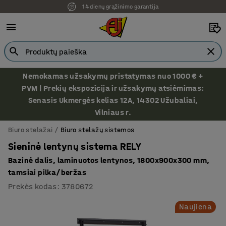
14 dienų grąžinimo garantija
Nemokamas užsakymų pristatymas nuo 1000 € +
PVM | Prekių ekspozicija ir užsakymų atsiėmimas:
Senasis Ukmergės kelias 12A, 14302 Užubaliai,
Vilniaus r.
Biuro stelažai
Biuro stelažų sistemos
Sieninė lentynų sistema RELY
Bazinė dalis, laminuotos lentynos, 1800x900x300 mm,
tamsiai pilka/beržas
Prekės kodas
:
3780672
Naujiena