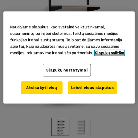
Naudojame slapukus, kad svetainė veiktų tinkamai,
suasmenintų turinį bei skelbimus, teiktų socialinės medijos
funkcijas ir analizuotų srautą. Taip pat dalijamės informacija
apie tai, kaip naudojatės mūsų svetaine, su savo socialinės
medijos, reklamavimo ir analizės partneriais.
Slapukų politika
Slapukų nustatymai
Atsisakyti visų
Leisti visus slapukus