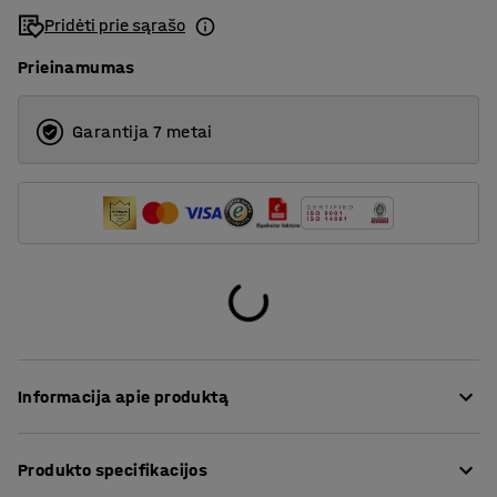
Pridėti prie sąrašo
Prieinamumas
Garantija 7 metai
Informacija apie produktą
Visapusiška lentynų sistema RELY pasižymi moderniu
Produkto specifikacijos
minimalistiniu dizainu ir puikiai tinka įvairioms erdvėms.