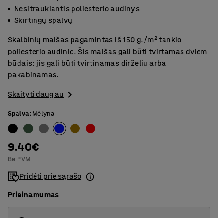
Nesitraukiantis poliesterio audinys
Skirtingų spalvų
Skalbinių maišas pagamintas iš 150 g./m² tankio
poliesterio audinio. Šis maišas gali būti tvirtamas dviem
būdais: jis gali būti tvirtinamas dirželiu arba
pakabinamas.
Skaityti daugiau
Spalva
:
Mėlyna
9.40€
Be PVM
Pridėti prie sąrašo
Prieinamumas