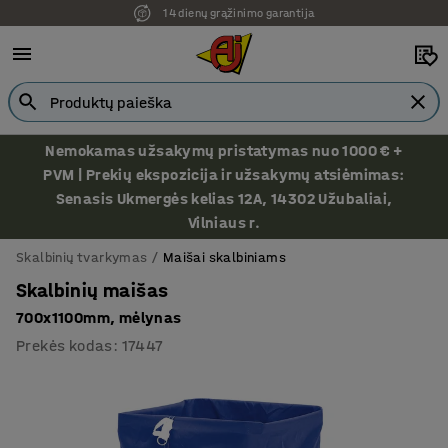
14 dienų grąžinimo garantija
Nemokamas užsakymų pristatymas nuo 1000 € +
PVM | Prekių ekspozicija ir užsakymų atsiėmimas:
Senasis Ukmergės kelias 12A, 14302 Užubaliai,
Vilniaus r.
Skalbinių tvarkymas
Maišai skalbiniams
Skalbinių maišas
700x1100mm, mėlynas
Prekės kodas
:
17447