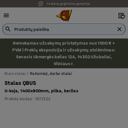
14 dienų grąžinimo garantija
Nemokamas užsakymų pristatymas nuo 1000 € +
PVM | Prekių ekspozicija ir užsakymų atsiėmimas:
Senasis Ukmergės kelias 12A, 14302 Užubaliai,
Vilniaus r.
Biuro stalai
Rašomieji, darbo stalai
Stalas QBUS
U-koja, 1400x800mm, pilka, beržas
Prekės kodas
:
1611322