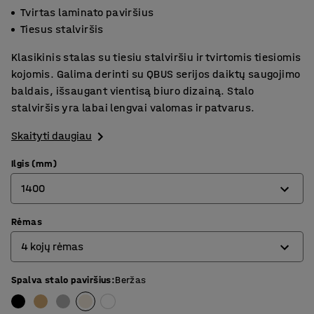
Tvirtas laminato paviršius
Tiesus stalviršis
Klasikinis stalas su tiesiu stalviršiu ir tvirtomis tiesiomis
kojomis. Galima derinti su QBUS serijos daiktų saugojimo
baldais, išsaugant vientisą biuro dizainą. Stalo
stalviršis yra labai lengvai valomas ir patvarus.
Skaityti daugiau
Ilgis (mm)
1400
Rėmas
800
4 kojų rėmas
1200
1400
Spalva stalo paviršius
:
Beržas
4 kojų rėmas
1600
O formos rėmas