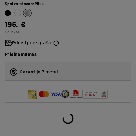
Spalva stovas
:
Pilka
1800
T formos rėmas
195.-€
Be PVM
Pridėti prie sąrašo
Prieinamumas
Garantija 7 metai