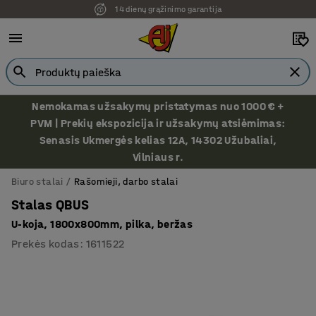
14 dienų grąžinimo garantija
Nemokamas užsakymų pristatymas nuo 1000 € +
PVM | Prekių ekspozicija ir užsakymų atsiėmimas:
Senasis Ukmergės kelias 12A, 14302 Užubaliai,
Vilniaus r.
Biuro stalai
Rašomieji, darbo stalai
Stalas QBUS
U-koja, 1800x800mm, pilka, beržas
Prekės kodas
:
1611522