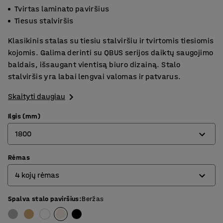
Tvirtas laminato paviršius
Tiesus stalviršis
Klasikinis stalas su tiesiu stalviršiu ir tvirtomis tiesiomis
kojomis. Galima derinti su QBUS serijos daiktų saugojimo
baldais, išsaugant vientisą biuro dizainą. Stalo
stalviršis yra labai lengvai valomas ir patvarus.
Skaityti daugiau
Ilgis (mm)
1800
Rėmas
800
4 kojų rėmas
1200
1400
Spalva stalo paviršius
:
Beržas
4 kojų rėmas
1600
O formos rėmas