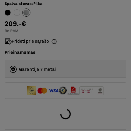
Spalva stovas
:
Pilka
1800
T formos rėmas
209.-€
Be PVM
Pridėti prie sąrašo
Prieinamumas
Garantija 7 metai