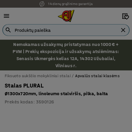
14 dienų grąžinimo garantija
Ekspozicija Vilniuje
Nemokamas užsakymų pristatymas nuo 1000 € +
PVM | Prekių ekspozicija ir užsakymų atsiėmimas:
Senasis Ukmergės kelias 12A, 14302 Užubaliai,
Vilniaus r.
Fiksuoto aukščio mokykliniai stalai
Apvalūs stalai klasėms
Stalas PLURAL
Ø1300x720mm, linoleumo stalviršis, pilka, balta
Prekės kodas
:
3590126