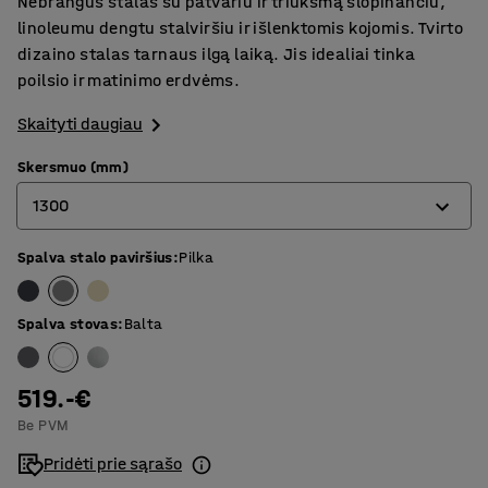
Nebrangus stalas su patvariu ir triukšmą slopinančiu,
linoleumu dengtu stalviršiu ir išlenktomis kojomis. Tvirto
dizaino stalas tarnaus ilgą laiką. Jis idealiai tinka
poilsio ir matinimo erdvėms.
Skaityti daugiau
Skersmuo (mm)
1300
Spalva stalo paviršius
:
Pilka
900
1200
Spalva stovas
:
Balta
1300
519.-€
Be PVM
Pridėti prie sąrašo