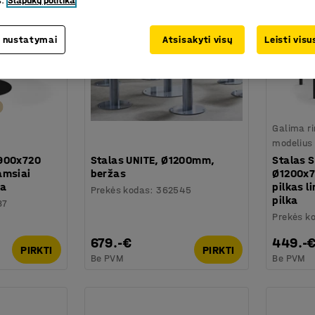
s.
Slapukų politika
 nustatymai
Atsisakyti visų
Leisti vis
Galima ri
modelius
Ø900x720
Stalas UNITE, Ø1200mm,
Stalas 
amsiai
beržas
Ø1200x7
ka
pilkas l
Prekės kodas
:
362545
pilka
87
Prekės k
679.-€
449.-
PIRKTI
PIRKTI
Be PVM
Be PVM