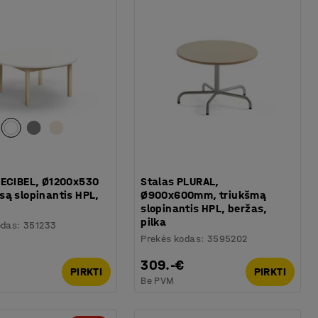
DECIBEL, Ø1200x530
Stalas PLURAL,
są slopinantis HPL,
Ø900x600mm, triukšmą
slopinantis HPL, beržas,
pilka
odas
:
351233
Prekės kodas
:
3595202
309.-€
PIRKTI
PIRKTI
Be PVM