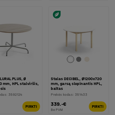
PLURAL PLUS, Ø
Stalas DECIBEL, Ø1200x720
0 mm, HPL stalviršis,
mm, garsą slopinantis HPL,
osis
baltas
odas
:
3592124
Prekės kodas
:
351433
339.-€
PIRKTI
PIRKTI
Be PVM