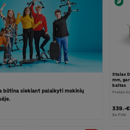
Stalas 
mm, gar
baltas
a būtina siekiant palaikyti mokinių
Prekės k
sėje.
339.-€
Be PVM