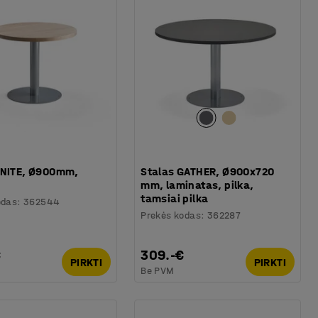
UNITE, Ø900mm,
Stalas GATHER, Ø900x720
mm, laminatas, pilka,
tamsiai pilka
odas
:
362544
Prekės kodas
:
362287
€
309.-€
PIRKTI
PIRKTI
Be PVM