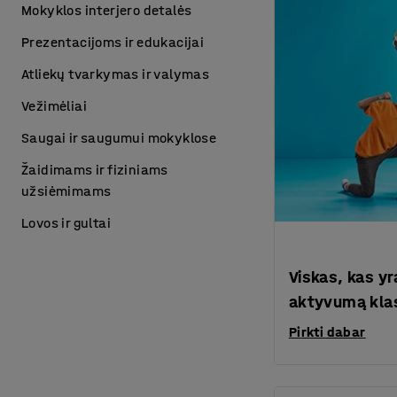
Mokyklos interjero detalės
Prezentacijoms ir edukacijai
Atliekų tvarkymas ir valymas
Vežimėliai
Saugai ir saugumui mokyklose
Žaidimams ir fiziniams
užsiėmimams
Lovos ir gultai
Viskas, kas yr
aktyvumą kla
Pirkti dabar