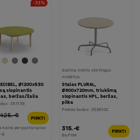
-33%
Galima rinktis skirtingus
modelius
DECIBEL, Ø1200x530
Stalas PLURAL,
są slopinantis
Ø900x720mm, triukšmą
mas, beržas/žalia
slopinantis HPL, beržas,
pilka
odas
:
351736
Prekės kodas
:
3595102
425.-€
PIRKTI
315.-€
 kaina per pastarąsias
PIRKTI
.-€
Be PVM