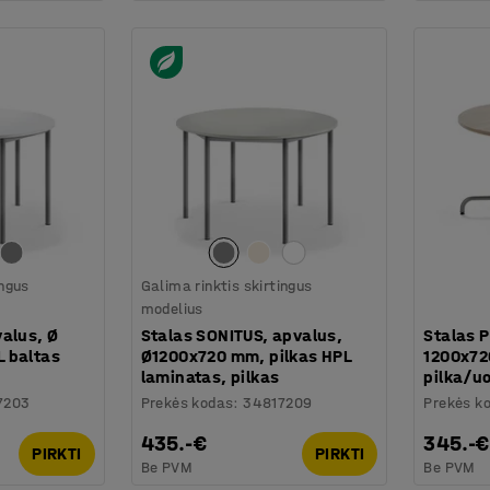
ingus
Galima rinktis skirtingus
modelius
alus, Ø
Stalas SONITUS, apvalus,
Stalas 
 baltas
Ø1200x720 mm, pilkas HPL
1200x72
laminatas, pilkas
pilka/u
7203
Prekės kodas
:
34817209
Prekės k
435.-€
345.-€
PIRKTI
PIRKTI
Be PVM
Be PVM