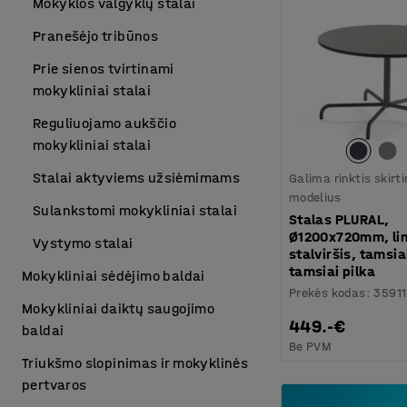
Mokyklos valgyklų stalai
Pranešėjo tribūnos
Prie sienos tvirtinami
mokykliniai stalai
Reguliuojamo aukščio
mokykliniai stalai
Stalai aktyviems užsiėmimams
Galima rinktis skirt
modelius
Sulankstomi mokykliniai stalai
Stalas PLURAL,
Ø1200x720mm, li
Vystymo stalai
stalviršis, tamsia
tamsiai pilka
Mokykliniai sėdėjimo baldai
Prekės kodas
:
35911
Mokykliniai daiktų saugojimo
449.-€
baldai
Be PVM
Triukšmo slopinimas ir mokyklinės
pertvaros