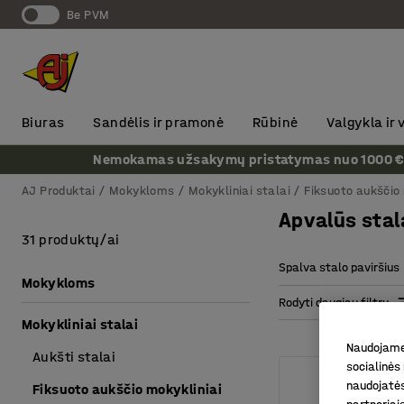
Be PVM
Biuras
Sandėlis ir pramonė
Rūbinė
Valgykla ir
Nemokamas užsakymų pristatymas nuo 1000 € + P
AJ Produktai
Mokykloms
Mokykliniai stalai
Fiksuoto aukščio 
Apvalūs stal
31 produktų/ai
Spalva stalo paviršius
Mokykloms
Rodyti daugiau filtrų
Mokykliniai stalai
Naudojame 
Aukšti stalai
socialinės 
naudojatės
Fiksuoto aukščio mokykliniai