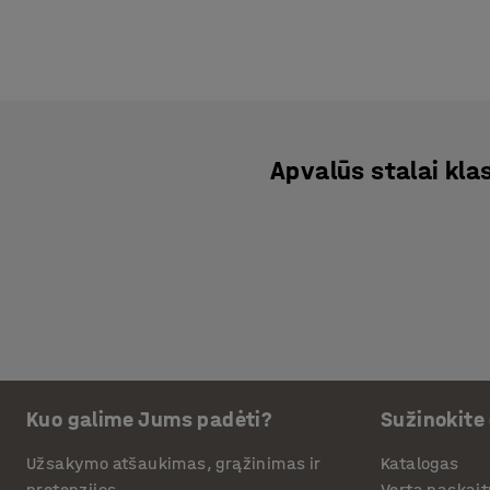
Apvalūs stalai kl
Kuo galime Jums padėti?
Sužinokite
Užsakymo atšaukimas, grąžinimas ir
Katalogas
pretenzijos
Verta paskait