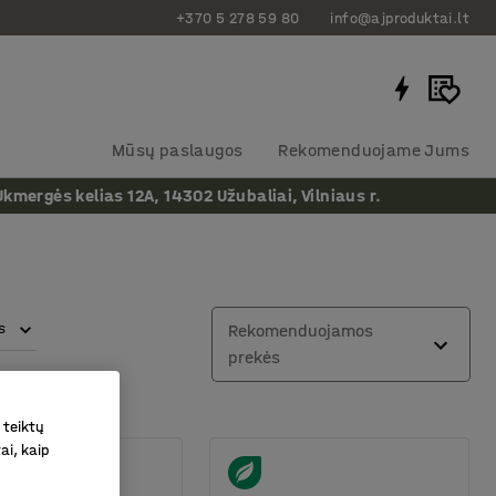
+370 5 278 59 80
info@ajproduktai.lt
Mūsų paslaugos
Rekomenduojame Jums
ergės kelias 12A, 14302 Užubaliai, Vilniaus r.
s
Rekomenduojamos
prekės
 teiktų
ai, kaip