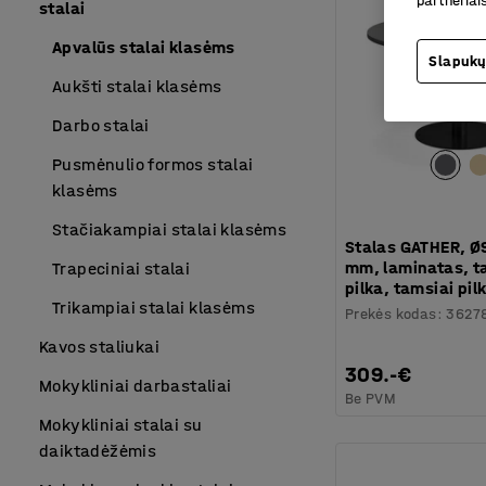
partneriai
stalai
Apvalūs stalai klasėms
Slapukų
Aukšti stalai klasėms
Darbo stalai
Pusmėnulio formos stalai
klasėms
Stačiakampiai stalai klasėms
Stalas GATHER, 
mm, laminatas, t
Trapeciniai stalai
pilka, tamsiai pil
Trikampiai stalai klasėms
Prekės kodas
:
3627
Kavos staliukai
309.-€
Mokykliniai darbastaliai
Be PVM
Mokykliniai stalai su
daiktadėžėmis