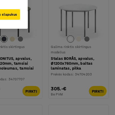
us slapukus
nktis skirtingus
Galima rinktis skirtingus
modelius
SONITUS, apvalus,
Stalas BORÅS, apvalus,
20mm, tamsiai
Ø1200x760mm, baltas
inoleumas, tamsiai
laminatas, pilka
Prekės kodas
:
34704203
odas
:
34707707
€
305.-€
PIRKTI
PIRKTI
Be PVM