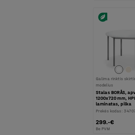
Galima rinktis skirt
modelius
Stalas BORÅS, apv
1200x720 mm, HPL
laminatas, pilka
Prekės kodas
:
3470
299.-€
Be PVM