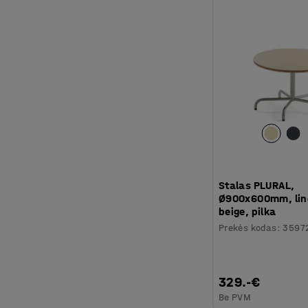
Stalas PLURAL,
Ø900x600mm, lin
beige, pilka
Prekės kodas
:
3597
329.-€
Be PVM