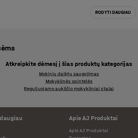
RODYTI DAUGIAU
asėms
Atkreipkite dėmesį į šias produktų kategorijas
Mokinių daiktų saugojimas
Mokyklinės spintelės
Reguliuojamo aukščio mokykliniai stalai
 daugiau
Apie AJ Produktai
Apie AJ Produktai
yti
Tvarumas