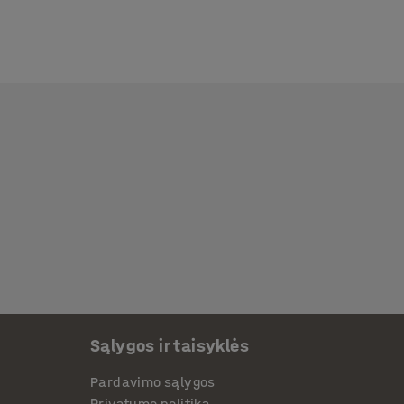
Sąlygos ir taisyklės
Pardavimo sąlygos
Privatumo politika