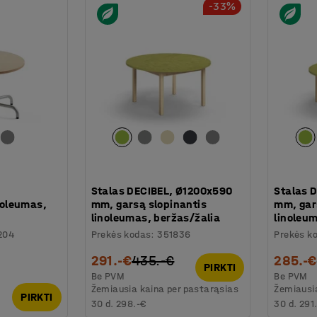
-33%
Stalas DECIBEL, Ø1200x590
Stalas 
oleumas,
mm, garsą slopinantis
mm, gar
linoleumas, beržas/žalia
linoleu
204
Prekės kodas
:
351836
Prekės k
291.-€
435.-€
285.-€
PIRKTI
Be PVM
Be PVM
Žemiausia kaina per pastarąsias
Žemiausia
PIRKTI
30 d.
298.-€
30 d.
291