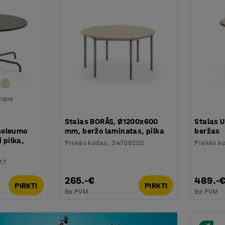
ingus
Stalas BORÅS, Ø1200x600
Stalas 
noleumo
mm, beržo laminatas, pilka
beržas
i pilka,
Prekės kodas
:
34706202
Prekės k
17
265.-€
489.-
PIRKTI
PIRKTI
Be PVM
Be PVM