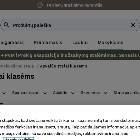
14 dienų grąžinimo garantija
 valgomasis
Priimamasis
Laukui
Mokykloms
VM | Prekių ekspozicija ir užsakymų atsiėmimas: Senasis Ukm
mokykliniai stalai
Apvalūs stalai klasėms
ai klasėms
Spalva stovas
Aukštis
Skersmuo
Stalo paviršiu
slapukus, kad svetainė veiktų tinkamai, suasmenintų turinį bei skelbimus,
medijos funkcijas ir analizuotų srautą. Taip pat dalijamės informacija apie t
 mūsų svetaine, su savo socialinės medijos, reklamavimo ir analizės