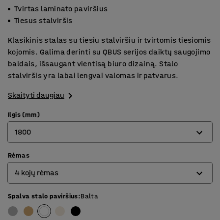
Tvirtas laminato paviršius
Tiesus stalviršis
Klasikinis stalas su tiesiu stalviršiu ir tvirtomis tiesiomis
kojomis. Galima derinti su QBUS serijos daiktų saugojimo
baldais, išsaugant vientisą biuro dizainą. Stalo
stalviršis yra labai lengvai valomas ir patvarus.
Skaityti daugiau
Ilgis (mm)
1800
Rėmas
800
4 kojų rėmas
1200
1400
Spalva stalo paviršius
:
Balta
4 kojų rėmas
1600
O formos rėmas