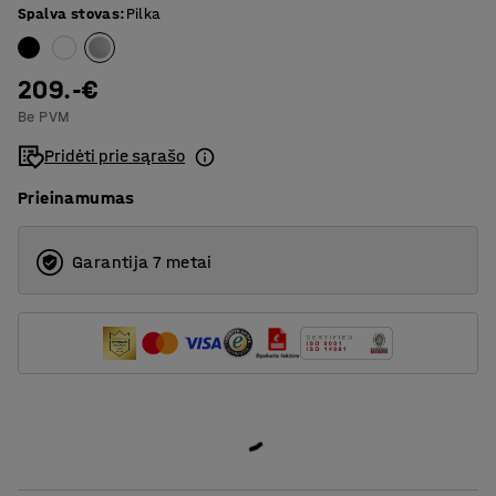
Spalva stovas
:
Pilka
1800
T formos rėmas
209.-€
Be PVM
Pridėti prie sąrašo
Prieinamumas
Garantija 7 metai