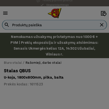
Ekspozicija Vilniuje
Nemokamas užsakymų pristatymas nuo 1000 € +
PVM | Prekių ekspozicija ir užsakymų atsiėmimas:
Senasis Ukmergės kelias 12A, 14302 Užubaliai,
Vilniaus r.
Biuro stalai
Rašomieji, darbo stalai
Stalas QBUS
U-koja, 1800x800mm, pilka, balta
Prekės kodas
:
1611523