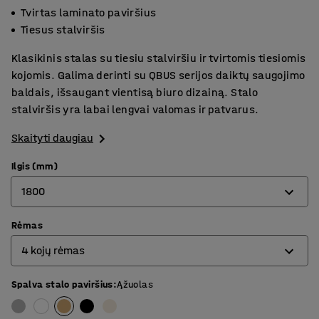
Tvirtas laminato paviršius
Tiesus stalviršis
Klasikinis stalas su tiesiu stalviršiu ir tvirtomis tiesiomis
kojomis. Galima derinti su QBUS serijos daiktų saugojimo
baldais, išsaugant vientisą biuro dizainą. Stalo
stalviršis yra labai lengvai valomas ir patvarus.
Skaityti daugiau
Ilgis (mm)
1800
Rėmas
800
4 kojų rėmas
1200
1400
Spalva stalo paviršius
:
Ąžuolas
4 kojų rėmas
1600
O formos rėmas