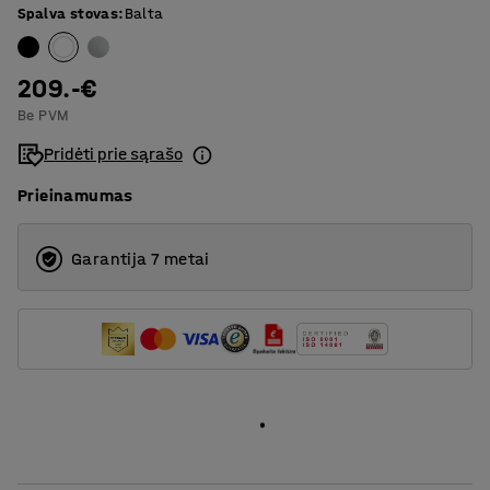
Spalva stovas
:
Balta
1800
T formos rėmas
209.-€
Be PVM
Pridėti prie sąrašo
Prieinamumas
Garantija 7 metai