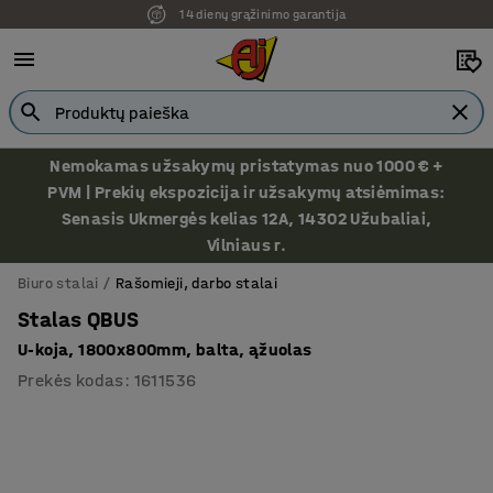
Ekspozicija Vilniuje
Nemokamas užsakymų pristatymas nuo 1000 € +
PVM | Prekių ekspozicija ir užsakymų atsiėmimas:
Senasis Ukmergės kelias 12A, 14302 Užubaliai,
Vilniaus r.
Biuro stalai
Rašomieji, darbo stalai
Stalas QBUS
U-koja, 1800x800mm, balta, ąžuolas
Prekės kodas
:
1611536