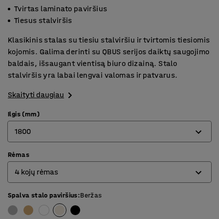
Tvirtas laminato paviršius
Tiesus stalviršis
Klasikinis stalas su tiesiu stalviršiu ir tvirtomis tiesiomis
kojomis. Galima derinti su QBUS serijos daiktų saugojimo
baldais, išsaugant vientisą biuro dizainą. Stalo
stalviršis yra labai lengvai valomas ir patvarus.
Skaityti daugiau
Ilgis (mm)
1800
Rėmas
800
4 kojų rėmas
1200
1400
Spalva stalo paviršius
:
Beržas
4 kojų rėmas
1600
O formos rėmas