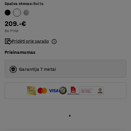
Spalva stovas
:
Balta
1800
T formos rėmas
209.-€
Be PVM
Pridėti prie sąrašo
Prieinamumas
Garantija 7 metai