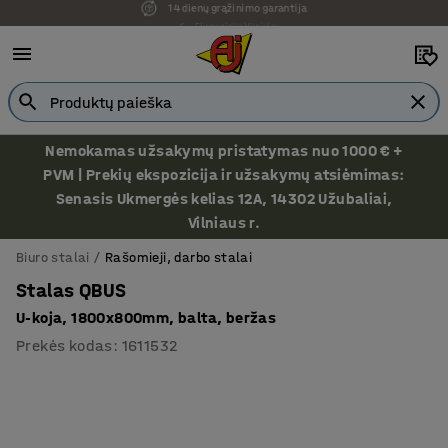
Ekspozicija Vilniuje
Nemokamas užsakymų pristatymas nuo 1000 € +
PVM | Prekių ekspozicija ir užsakymų atsiėmimas:
Senasis Ukmergės kelias 12A, 14302 Užubaliai,
Vilniaus r.
Biuro stalai
Rašomieji, darbo stalai
Stalas QBUS
U-koja, 1800x800mm, balta, beržas
Prekės kodas
:
1611532