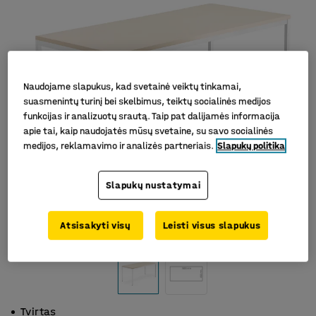
Naudojame slapukus, kad svetainė veiktų tinkamai,
suasmenintų turinį bei skelbimus, teiktų socialinės medijos
funkcijas ir analizuotų srautą. Taip pat dalijamės informacija
apie tai, kaip naudojatės mūsų svetaine, su savo socialinės
medijos, reklamavimo ir analizės partneriais.
Slapukų politika
Slapukų nustatymai
Atsisakyti visų
Leisti visus slapukus
Tvirtas