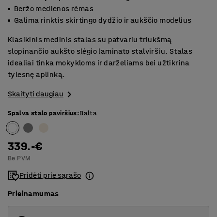
Beržo medienos rėmas
Galima rinktis skirtingo dydžio ir aukščio modelius
Klasikinis medinis stalas su patvariu triukšmą
slopinančio aukšto slėgio laminato stalviršiu. Stalas
idealiai tinka mokykloms ir darželiams bei užtikrina
tylesnę aplinką.
Skaityti daugiau
Spalva stalo paviršius
:
Balta
339.-€
Be PVM
Pridėti prie sąrašo
Prieinamumas