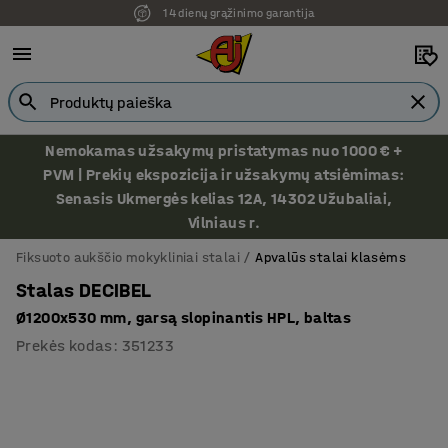
14 dienų grąžinimo garantija
Ekspozicija Vilniuje
Nemokamas užsakymų pristatymas nuo 1000 € +
PVM | Prekių ekspozicija ir užsakymų atsiėmimas:
Senasis Ukmergės kelias 12A, 14302 Užubaliai,
Vilniaus r.
Fiksuoto aukščio mokykliniai stalai
Apvalūs stalai klasėms
Stalas DECIBEL
Ø1200x530 mm, garsą slopinantis HPL, baltas
Prekės kodas
:
351233