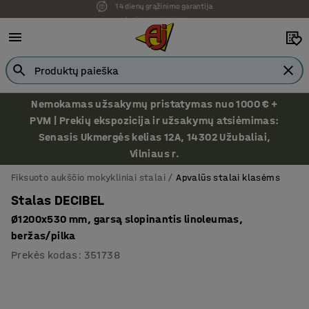
Ekspozicija Vilniuje
Nemokamas užsakymų pristatymas nuo 1000 € +
PVM | Prekių ekspozicija ir užsakymų atsiėmimas:
Senasis Ukmergės kelias 12A, 14302 Užubaliai,
Vilniaus r.
Fiksuoto aukščio mokykliniai stalai
Apvalūs stalai klasėms
Stalas DECIBEL
Ø1200x530 mm, garsą slopinantis linoleumas,
beržas/pilka
Prekės kodas
:
351738