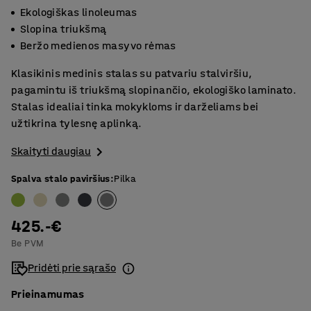
Ekologiškas linoleumas
Slopina triukšmą
Beržo medienos masyvo rėmas
Klasikinis medinis stalas su patvariu stalviršiu,
pagamintu iš triukšmą slopinančio, ekologiško laminato.
Stalas idealiai tinka mokykloms ir darželiams bei
užtikrina tylesnę aplinką.
Skaityti daugiau
Spalva stalo paviršius
:
Pilka
425.-€
Be PVM
Pridėti prie sąrašo
Prieinamumas