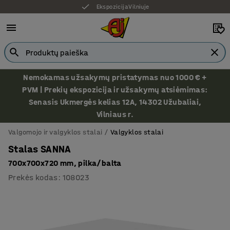
Ekspozicija Vilniuje
Nemokamas užsakymų pristatymas nuo 1000 € +
PVM | Prekių ekspozicija ir užsakymų atsiėmimas:
Senasis Ukmergės kelias 12A, 14302 Užubaliai,
Vilniaus r.
Valgomojo ir valgyklos stalai
Valgyklos stalai
Stalas SANNA
700x700x720 mm, pilka/balta
Prekės kodas
:
108023