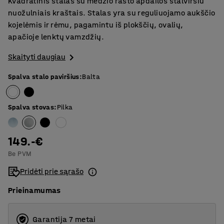
Kvadratinis stalas su medžio rašto apdailos stalviršiu
nuožulniais kraštais. Stalas yra su reguliuojamo aukščio
kojelėmis ir rėmu, pagamintu iš plokščių, ovalių,
apačioje lenktų vamzdžių.
Skaityti daugiau
Spalva stalo paviršius
:
Balta
Spalva stovas
:
Pilka
149.-€
Be PVM
Pridėti prie sąrašo
Prieinamumas
Garantija 7 metai