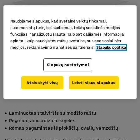
Naudojame slapukus, kad svetainė veiktų tinkamai,
suasmenintų turinį bei skelbimus, teiktų socialinės medijos
funkcijas ir analizuotų srautą. Taip pat dalijamės informacija
apie tai, kaip naudojatės mūsų svetaine, su savo socialinės
medijos, reklamavimo ir analizės partneriais.
Slapukų politika
Slapukų nustatymai
Atsisakyti visų
Leisti visus slapukus
Laminuotas stalviršis su medžio raštu
Reguliuojamo aukščio kojelės
Rėmas pagamintas iš plokščių, ovalių vamzdžių