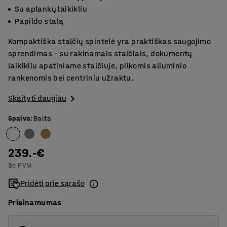
Su aplankų laikikliu
Papildo stalą
Kompaktiška stalčių spintelė yra praktiškas saugojimo
sprendimas – su rakinamais stalčiais, dokumentų
laikikliu apatiniame stalčiuje, pilkomis aliuminio
rankenomis bei centriniu užraktu.
Skaityti daugiau
Spalva
:
Balta
239.-€
Be PVM
Pridėti prie sąrašo
Prieinamumas