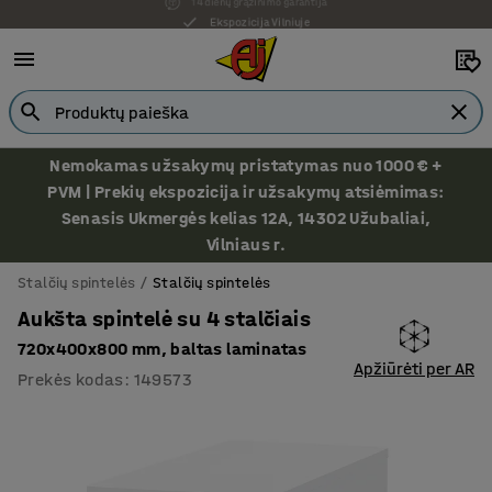
Ekspozicija Vilniuje
Nemokamas užsakymų pristatymas nuo 1000 € +
PVM | Prekių ekspozicija ir užsakymų atsiėmimas:
Senasis Ukmergės kelias 12A, 14302 Užubaliai,
Vilniaus r.
Stalčių spintelės
Stalčių spintelės
Aukšta spintelė su 4 stalčiais
720x400x800 mm, baltas laminatas
Apžiūrėti per AR
Prekės kodas
:
149573