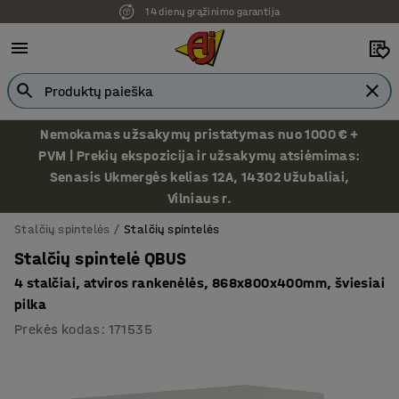
14 dienų grąžinimo garantija
Nemokamas užsakymų pristatymas nuo 1000 € +
PVM | Prekių ekspozicija ir užsakymų atsiėmimas:
Senasis Ukmergės kelias 12A, 14302 Užubaliai,
Vilniaus r.
Stalčių spintelės
Stalčių spintelės
Stalčių spintelė QBUS
4 stalčiai, atviros rankenėlės, 868x800x400mm, šviesiai
pilka
Prekės kodas
:
171535