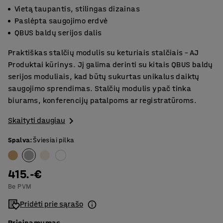
Vietą taupantis, stilingas dizainas
Paslėpta saugojimo erdvė
QBUS baldų serijos dalis
Praktiškas stalčių modulis su keturiais stalčiais – AJ
Produktai kūrinys. Jį galima derinti su kitais QBUS baldų
serijos moduliais, kad būtų sukurtas unikalus daiktų
saugojimo sprendimas. Stalčių modulis ypač tinka
biurams, konferencijų patalpoms ar registratūroms.
Skaityti daugiau
Spalva
:
Šviesiai pilka
415.-€
Be PVM
Pridėti prie sąrašo
Prieinamumas