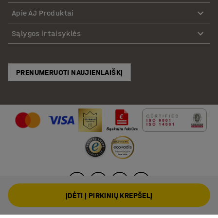
Apie AJ Produktai
Sąlygos ir taisyklės
PRENUMERUOTI NAUJIENLAIŠKĮ
ĮDĖTI Į PIRKINIŲ KREPŠELĮ