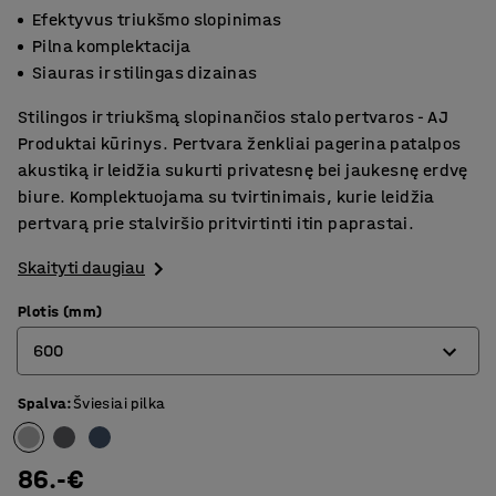
Efektyvus triukšmo slopinimas
Pilna komplektacija
Siauras ir stilingas dizainas
Stilingos ir triukšmą slopinančios stalo pertvaros - AJ
Produktai kūrinys. Pertvara ženkliai pagerina patalpos
akustiką ir leidžia sukurti privatesnę bei jaukesnę erdvę
biure. Komplektuojama su tvirtinimais, kurie leidžia
pertvarą prie stalviršio pritvirtinti itin paprastai.
Skaityti daugiau
Plotis (mm)
600
Spalva
:
Šviesiai pilka
600
800
86.-€
1000