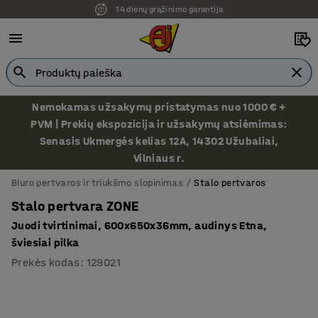
14 dienų grąžinimo garantija
Ekspozicija Vilniuje
Nemokamas užsakymų pristatymas nuo 1000 € +
PVM | Prekių ekspozicija ir užsakymų atsiėmimas:
Senasis Ukmergės kelias 12A, 14302 Užubaliai,
Vilniaus r.
Biuro pertvaros ir triukšmo slopinimas
Stalo pertvaros
Stalo pertvara ZONE
Juodi tvirtinimai, 600x650x36mm, audinys Etna,
šviesiai pilka
Prekės kodas
:
129021