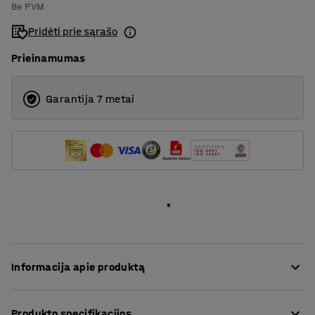
Be PVM
1200
Pridėti prie sąrašo
1400
Prieinamumas
1600
Garantija 7 metai
1800
2000
Informacija apie produktą
Stilingos stalo pertvaros puikiai slopina triukšmą
Produkto specifikacijos
padidinto triukšmo lygio erdvėse. Pertvaros idealiai