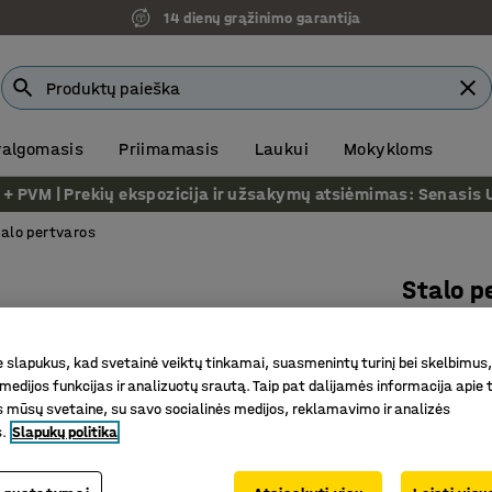
14 dienų grąžinimo garantija
 valgomasis
Priimamasis
Laukui
Mokykloms
VM | Prekių ekspozicija ir užsakymų atsiėmimas: Senasis Ukm
alo pertvaros
Stalo p
Juodi tv
audinys E
slapukus, kad svetainė veiktų tinkamai, suasmenintų turinį bei skelbimus,
medijos funkcijas ir analizuotų srautą. Taip pat dalijamės informacija apie t
Prekės kod
 mūsų svetaine, su savo socialinės medijos, reklamavimo ir analizės
s.
Slapukų politika
Efektyvu
Pilnas ko
Stilingas