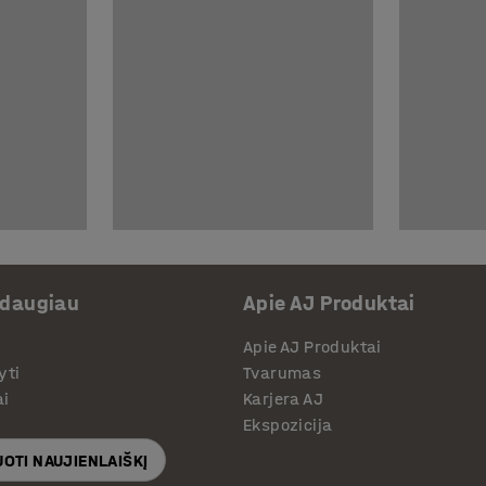
 daugiau
Apie AJ Produktai
Apie AJ Produktai
yti
Tvarumas
ai
Karjera AJ
Ekspozicija
OTI NAUJIENLAIŠKĮ