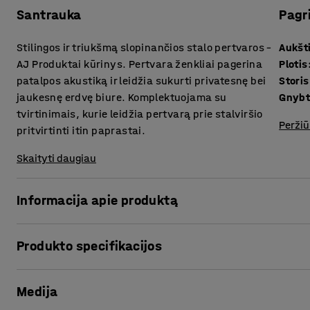
Santrauka
Pagr
Stilingos ir triukšmą slopinančios stalo pertvaros –
Aukšt
AJ Produktai kūrinys. Pertvara ženkliai pagerina
Plotis
patalpos akustiką ir leidžia sukurti privatesnę bei
Storis
jaukesnę erdvę biure. Komplektuojama su
Gnybt
tvirtinimais, kurie leidžia pertvarą prie stalviršio
Peržiū
pritvirtinti itin paprastai.
Skaityti daugiau
Informacija apie produktą
Stilingos stalo pertvaros puikiai slopina garsą padidinto t
Produkto specifikacijos
siekiant sukurti privačias ir tylias darbo vietas atviro tipo
Aukštis
:
650
mm
Stalo pertvaras galima patobulinti lentynomis (parduodamo
Medija
Plotis
:
1800
mm
vietą taupantį daiktų saugojimo sprendimą.