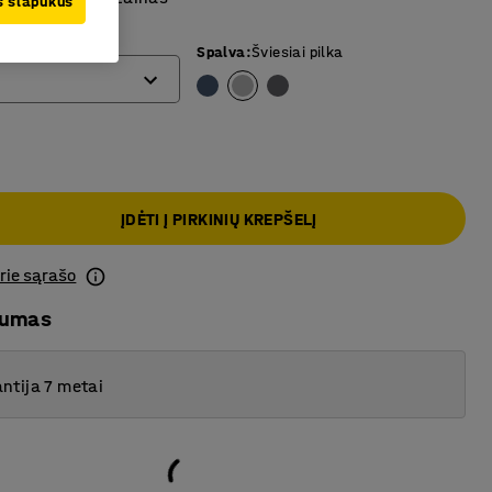
us slapukus
Spalva
:
Šviesiai pilka
ĮDĖTI Į PIRKINIŲ KREPŠELĮ
prie sąrašo
mumas
ntija 7 metai