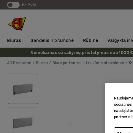
Be PVM
Biuras
Sandėlis ir pramonė
Rūbinė
Valgykla ir
Nemokamas užsakymų pristatymas nuo 1000 € + P
AJ Produktai
Biuras
Biuro pertvaros ir triukšmo slopinimas
St
Naudojame 
socialinės 
naudojatės
partneriai