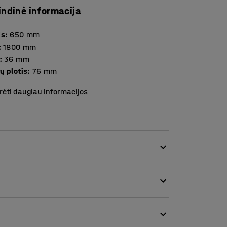
indinė informacija
is
:
650
mm
:
1800
mm
:
36
mm
ų plotis
:
75
mm
rėti daugiau informacijos
riukšmo lygio erdvėse. Pertvaros idealiai tinka
 biuruose.
s atskirai). Lentynos leis sukurti patogų ir