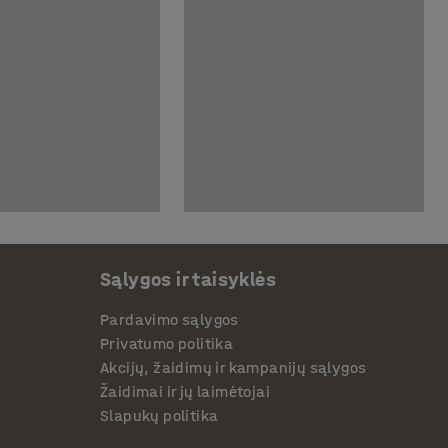
Sąlygos ir taisyklės
Pardavimo sąlygos
Privatumo politika
Akcijų, žaidimų ir kampanijų sąlygos
Žaidimai ir jų laimėtojai
Slapukų politika