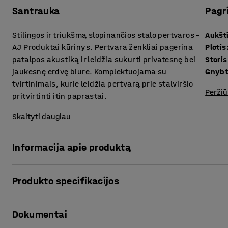
Santrauka
Pagr
Stilingos ir triukšmą slopinančios stalo pertvaros –
Aukšt
AJ Produktai kūrinys. Pertvara ženkliai pagerina
Plotis
patalpos akustiką ir leidžia sukurti privatesnę bei
Storis
jaukesnę erdvę biure. Komplektuojama su
Gnybt
tvirtinimais, kurie leidžia pertvarą prie stalviršio
Peržiū
pritvirtinti itin paprastai.
Skaityti daugiau
Informacija apie produktą
Stilingos stalo pertvaros puikiai slopina garsą padidinto t
Produkto specifikacijos
siekiant sukurti privačias ir tylias darbo vietas atviro tipo
Aukštis
:
650
mm
Stalo pertvaras galima patobulinti lentynomis (parduodamo
Dokumentai
Plotis
:
1600
mm
vietą taupantį daiktų saugojimo sprendimą.