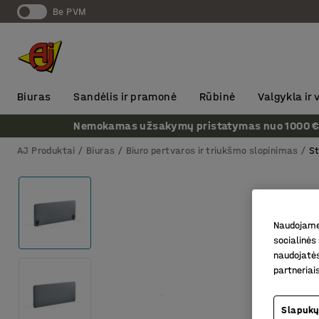
Be PVM
Biuras
Sandėlis ir pramonė
Rūbinė
Valgykla ir
Nemokamas užsakymų pristatymas nuo 1000 € + P
AJ Produktai
Biuras
Biuro pertvaros ir triukšmo slopinimas
St
Naudojame 
socialinės 
naudojatės
partneriai
Slapukų