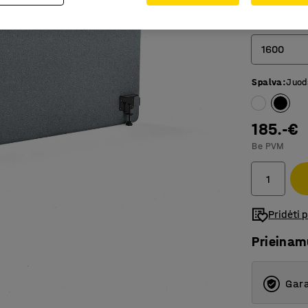
Plotis (mm)
1600
Spalva
:
Juod
800
1000
185.-€
1200
Be PVM
1400
1600
Pridėti 
2000
Prieina
Gara