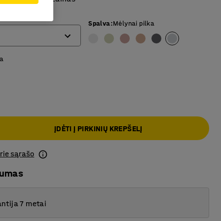
Spalva
:
Mėlynai pilka
a
ĮDĖTI Į PIRKINIŲ KREPŠELĮ
prie sąrašo
mumas
ntija 7 metai