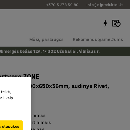
+370 5 278 59 80
info@ajproduktai.lt
Mūsų paslaugos
Rekomenduojame Jums
ergės kelias 12A, 14302 Užubaliai, Vilniaus r.
ertvara ZONE
irtinimai, 1600x650x36mm, audinys Rivet,
 teiktų
ilka
ai, kaip
as
:
1210514
s triukšmo slopinimas
mplektas su tvirtinimais
us slapukus
 siaurų linijų dizainas