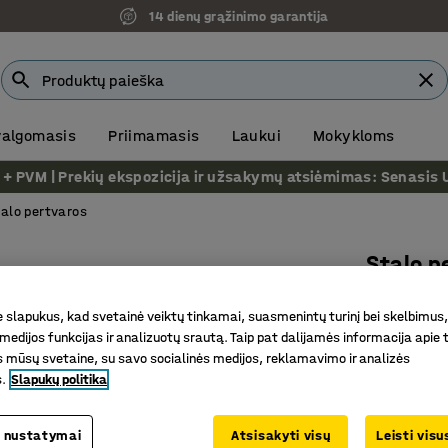
14 dienų grąžinimo garantija
 valgomasis
Priimamasis
Laukui
Mokykloms
VM | Prekių ekspozicija ir užsakymų atsiėmimas: Senasis Ukm
alo pertvaros
Stalo p
Juodi tv
slapukus, kad svetainė veiktų tinkamai, suasmenintų turinį bei skelbimus,
melsvai p
medijos funkcijas ir analizuotų srautą. Taip pat dalijamės informacija apie t
Prekės kod
 mūsų svetaine, su savo socialinės medijos, reklamavimo ir analizės
s.
Slapukų politika
Efektyvu
Pilnas ko
 nustatymai
Atsisakyti visų
Leisti vis
Stilingas