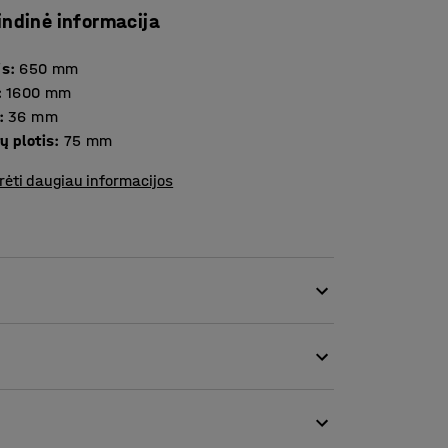
indinė informacija
is
:
650
mm
:
1600
mm
:
36
mm
ų plotis
:
75
mm
rėti daugiau informacijos
riukšmo lygio erdvėse. Pertvaros idealiai tinka
 biuruose.
s atskirai). Lentynos leis sukurti patogų ir