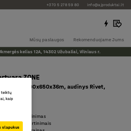
+370 5 278 59 80
info@ajproduktai.lt
Mūsų paslaugos
Rekomenduojame Jums
ergės kelias 12A, 14302 Užubaliai, Vilniaus r.
ertvara ZONE
irtinimai, 1600x650x36m, audinys Rivet,
 teiktų
mėlyna
ai, kaip
as
:
1210512
s triukšmo slopinimas
mplektas su tvirtinimais
us slapukus
 siaurų linijų dizainas