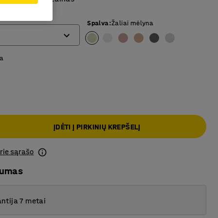
Spalva
:
Žaliai mėlyna
a
ĮDĖTI Į PIRKINIŲ KREPŠELĮ
prie sąrašo
mumas
ntija 7 metai