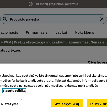
14 dienų grąžinimo garantija
 valgomasis
Priimamasis
Laukui
Mokykloms
VM | Prekių ekspozicija ir užsakymų atsiėmimas: Senasis Ukm
alo pertvaros
Stalo p
Juodi tv
slapukus, kad svetainė veiktų tinkamai, suasmenintų turinį bei skelbimus,
žalsvai 
medijos funkcijas ir analizuotų srautą. Taip pat dalijamės informacija apie t
Prekės kod
 mūsų svetaine, su savo socialinės medijos, reklamavimo ir analizės
s.
Slapukų politika
Efektyvu
Pilnas ko
 nustatymai
Atsisakyti visų
Leisti vis
Stilingas