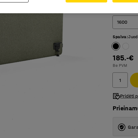
Plotis (mm)
1600
Spalva
:
Juod
800
1000
185.-€
1200
Be PVM
1400
1600
Pridėti 
2000
Prieina
Gara