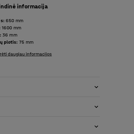
indinė informacija
is
:
650
mm
:
1600
mm
:
36
mm
ų plotis
:
75
mm
rėti daugiau informacijos
riukšmo lygio erdvėse. Pertvaros idealiai tinka
 biuruose.
s atskirai). Lentynos leis sukurti patogų ir