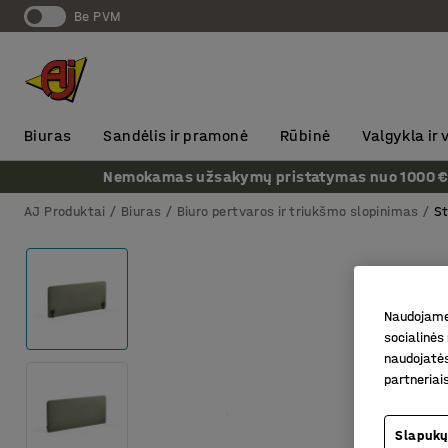
Be PVM
Biuras
Sandėlis ir pramonė
Rūbinė
Valgykla ir
Nemokamas užsakymų pristatymas nuo 1000 € + P
AJ Produktai
Biuras
Biuro pertvaros ir triukšmo slopinimas
St
Naudojame 
socialinės 
naudojatės
partneriai
Slapukų