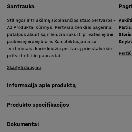
Santrauka
Pagr
Stilingos ir triukšmą slopinančios stalo pertvaros –
Aukšt
AJ Produktai kūrinys. Pertvara ženkliai pagerina
Plotis
patalpos akustiką ir leidžia sukurti privatesnę bei
Storis
jaukesnę erdvę biure. Komplektuojama su
Gnybt
tvirtinimais, kurie leidžia pertvarą prie stalviršio
Peržiū
pritvirtinti itin paprastai.
Skaityti daugiau
Informacija apie produktą
Stilingos stalo pertvaros puikiai slopina garsą padidinto t
Produkto specifikacijos
siekiant sukurti privačias ir tylias darbo vietas atviro tipo
Aukštis
:
650
mm
Stalo pertvaras galima patobulinti lentynomis (parduodamo
Dokumentai
Plotis
:
1600
mm
vietą taupantį daiktų saugojimo sprendimą.