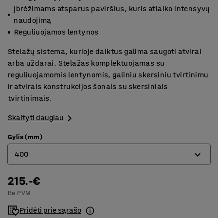
Įbrėžimams atsparus paviršius, kuris atlaiko intensyvų
naudojimą
Reguliuojamos lentynos
Stelažų sistema, kurioje daiktus galima saugoti atvirai
arba uždarai. Stelažas komplektuojamas su
reguliuojamomis lentynomis, galiniu skersiniu tvirtinimu
ir atvirais konstrukcijos šonais su skersiniais
tvirtinimais.
Skaityti daugiau
Gylis (mm)
400
215.-€
400
Be PVM
500
Pridėti prie sąrašo
600