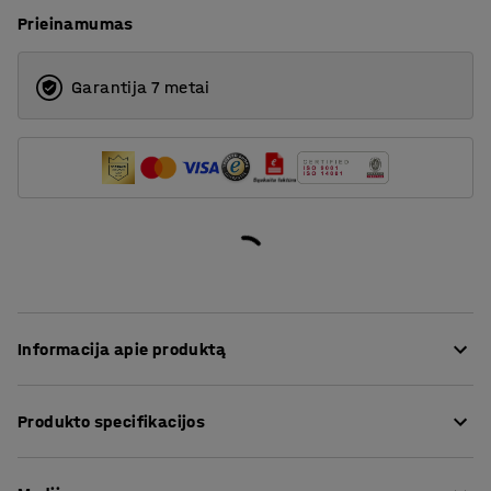
Prieinamumas
Garantija 7 metai
Informacija apie produktą
MIX – tai universalus, lengvai pritaikomas ir
Produkto specifikacijos
daugiafunkcis stelažas.
Aukštis
:
2500
mm
Stelažą galima surinkti atsižvelgiant į tai, ar vartotojui