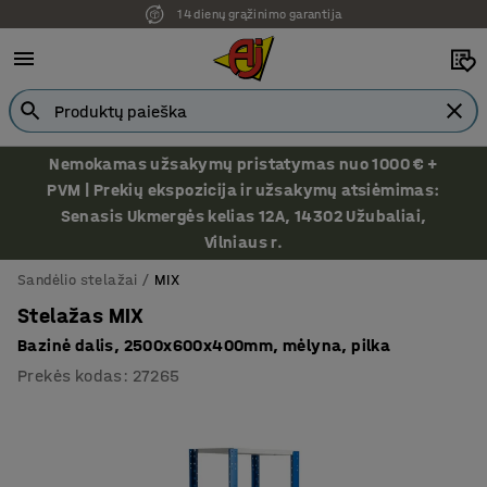
14 dienų grąžinimo garantija
Nemokamas užsakymų pristatymas nuo 1000 € +
PVM | Prekių ekspozicija ir užsakymų atsiėmimas:
Senasis Ukmergės kelias 12A, 14302 Užubaliai,
Vilniaus r.
Sandėlio stelažai
MIX
Stelažas MIX
Bazinė dalis, 2500x600x400mm, mėlyna, pilka
Prekės kodas
:
27265