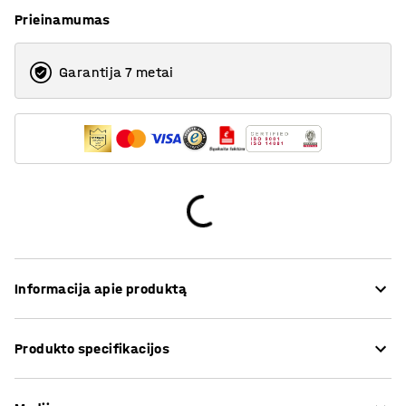
Prieinamumas
Garantija 7 metai
Informacija apie produktą
MIX – tai universalus, lengvai pritaikomas ir
Produkto specifikacijos
daugiafunkcis stelažas.
Aukštis
:
2500
mm
Stelažą galima surinkti atsižvelgiant į tai, ar vartotojui