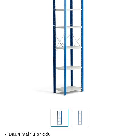
Daug įvairių priedų