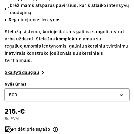
Įbrėžimams atsparus paviršius, kuris atlaiko intensyvų
naudojimą
Reguliuojamos lentynos
Stelažų sistema, kurioje daiktus galima saugoti atvirai
arba uždarai. Stelažas komplektuojamas su
reguliuojamomis lentynomis, galiniu skersiniu tvirtinimu
ir atvirais konstrukcijos šonais su skersiniais
tvirtinimais.
Skaityti daugiau
Gylis (mm)
500
215.-€
400
Be PVM
500
Pridėti prie sąrašo
600