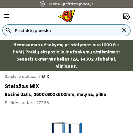
14 dienų grąžinimo garantija
Nemokamas užsakymų pristatymas nuo 1000 € +
PVM | Prekių ekspozicija ir užsakymų atsiėmimas:
Senasis Ukmergės kelias 12A, 14302 Užubaliai,
Vilniaus r.
Sandėlio stelažai
MIX
Stelažas MIX
Bazinė dalis, 2500x600x500mm, mėlyna, pilka
Prekės kodas
:
27266