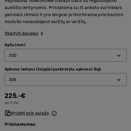
Papildoma TRANSFORM stelažo dalis su reguliuojamo
aukščio lentynomis. Pristatoma su iš anksto surinktais
galiniais rėmais ir yra lengvai pritvirtinama prie bazinio
modulio nenaudojant varžtų ar veržlių.
Skaityti daugiau
Gylis (mm)
320
Apkrova lentyna (tolygiai paskirstyta apkrova) (kg)
320
205
400
500
225.-€
180
Be PVM
600
205
Pridėti prie sąrašo
800
Prieinamumas