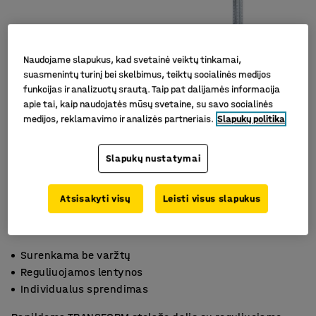
Naudojame slapukus, kad svetainė veiktų tinkamai,
suasmenintų turinį bei skelbimus, teiktų socialinės medijos
funkcijas ir analizuotų srautą. Taip pat dalijamės informacija
apie tai, kaip naudojatės mūsų svetaine, su savo socialinės
medijos, reklamavimo ir analizės partneriais.
Slapukų politika
Slapukų nustatymai
Atsisakyti visų
Leisti visus slapukus
Surenkama be varžtų
Reguliuojamos lentynos
Individualus sprendimas