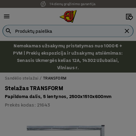
14 dienų grąžinimo garantija
Nemokamas užsakymų pristatymas nuo 1000 € +
PVM | Prekių ekspozicija ir užsakymų atsiėmimas:
Senasis Ukmergės kelias 12A, 14302 Užubaliai,
Vilniaus r.
Sandėlio stelažai
TRANSFORM
Stelažas TRANSFORM
Papildoma dalis, 5 lentynos, 2500x1510x600mm
Prekės kodas
:
21643