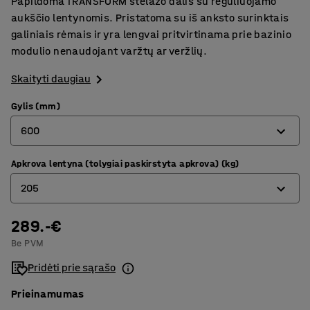
Papildoma TRANSFORM stelažo dalis su reguliuojamo
aukščio lentynomis. Pristatoma su iš anksto surinktais
galiniais rėmais ir yra lengvai pritvirtinama prie bazinio
modulio nenaudojant varžtų ar veržlių.
Skaityti daugiau
Gylis (mm)
600
Apkrova lentyna (tolygiai paskirstyta apkrova) (kg)
320
205
400
500
289.-€
180
Be PVM
600
205
Pridėti prie sąrašo
800
Prieinamumas