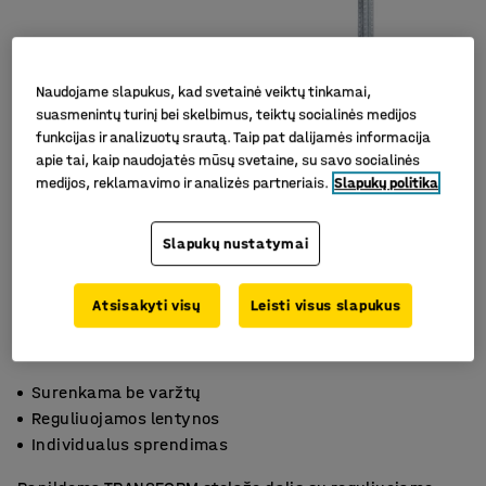
Naudojame slapukus, kad svetainė veiktų tinkamai,
suasmenintų turinį bei skelbimus, teiktų socialinės medijos
funkcijas ir analizuotų srautą. Taip pat dalijamės informacija
apie tai, kaip naudojatės mūsų svetaine, su savo socialinės
medijos, reklamavimo ir analizės partneriais.
Slapukų politika
Slapukų nustatymai
Atsisakyti visų
Leisti visus slapukus
Surenkama be varžtų
Reguliuojamos lentynos
Individualus sprendimas