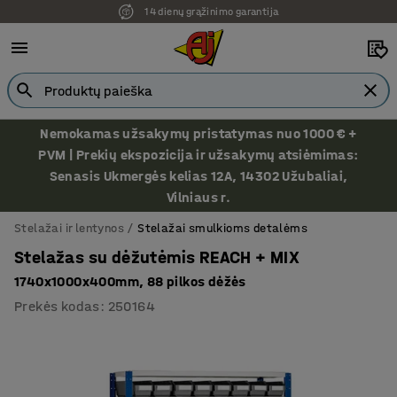
14 dienų grąžinimo garantija
Nemokamas užsakymų pristatymas nuo 1000 € +
PVM | Prekių ekspozicija ir užsakymų atsiėmimas:
Senasis Ukmergės kelias 12A, 14302 Užubaliai,
Vilniaus r.
Stelažai ir lentynos
Stelažai smulkioms detalėms
Stelažas su dėžutėmis REACH + MIX
1740x1000x400mm, 88 pilkos dėžės
Prekės kodas
:
250164