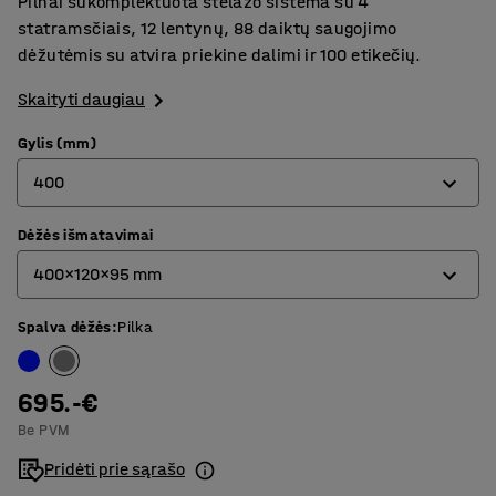
Pilnai sukomplektuota stelažo sistema su 4
statramsčiais, 12 lentynų, 88 daiktų saugojimo
dėžutėmis su atvira priekine dalimi ir 100 etikečių.
Skaityti daugiau
Gylis (mm)
400
Dėžės išmatavimai
400
400x120x95 mm
500
Spalva dėžės
:
Pilka
400x120x95 mm
500x120x95 mm
695.-€
Be PVM
Pridėti prie sąrašo