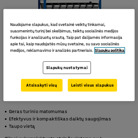
Naudojame slapukus, kad svetainė veiktų tinkamai,
suasmenintų turinį bei skelbimus, teiktų socialinės medijos
funkcijas ir analizuotų srautą. Taip pat dalijamės informacija
apie tai, kaip naudojatės mūsų svetaine, su savo socialinės
medijos, reklamavimo ir analizės partneriais.
Slapukų politika
Slapukų nustatymai
Atsisakyti visų
Leisti visus slapukus
Geras turinio matomumas
Efektyvus ir kompaktiškas daiktų saugojimas
Taupo vietą