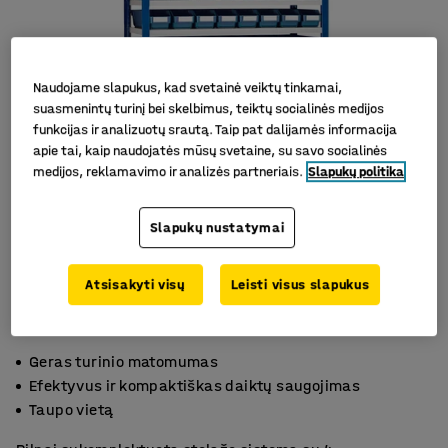
Naudojame slapukus, kad svetainė veiktų tinkamai,
suasmenintų turinį bei skelbimus, teiktų socialinės medijos
funkcijas ir analizuotų srautą. Taip pat dalijamės informacija
apie tai, kaip naudojatės mūsų svetaine, su savo socialinės
medijos, reklamavimo ir analizės partneriais.
Slapukų politika
Slapukų nustatymai
Atsisakyti visų
Leisti visus slapukus
Geras turinio matomumas
Efektyvus ir kompaktiškas daiktų saugojimas
Taupo vietą