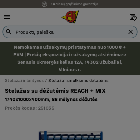
14 dienų grąžinimo garantija
Nemokamas užsakymų pristatymas nuo 1000 € +
PVM | Prekių ekspozicija ir užsakymų atsiėmimas:
Senasis Ukmergės kelias 12A, 14302 Užubaliai,
Vilniaus r.
Stelažai ir lentynos
Stelažai smulkioms detalėms
Stelažas su dėžutėmis REACH + MIX
1740x1000x400mm, 88 mėlynos dėžutės
Prekės kodas
:
251035