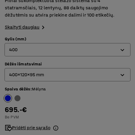
Pilnai sukomplektuota stelažo sistema su 4
statramsčiais, 12 lentynų, 88 daiktų saugojimo
dėžutėmis su atvira priekine dalimi ir 100 etikečių.
Skaityti daugiau
Gylis (mm)
400
Dėžės išmatavimai
400
400x120x95 mm
500
Spalva dėžės
:
Mėlyna
400x120x95 mm
500x120x95 mm
695.-€
Be PVM
Pridėti prie sąrašo