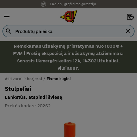
14 dienų grąžinimo garantija
Nemokamas užsakymų pristatymas nuo 1000 € +
PVM | Prekių ekspozicija ir užsakymų atsiėmimas:
Senasis Ukmergės kelias 12A, 14302 Užubaliai,
Vilniaus r.
Atitvarai ir barjerai
Eismo kūgiai
Stulpeliai
Lankstūs, atspindi šviesą
Prekės kodas
:
20262