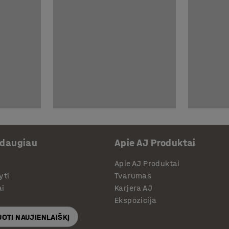
 daugiau
Apie AJ Produktai
Apie AJ Produktai
yti
Tvarumas
ai
Karjera AJ
Ekspozicija
OTI NAUJIENLAIŠKĮ