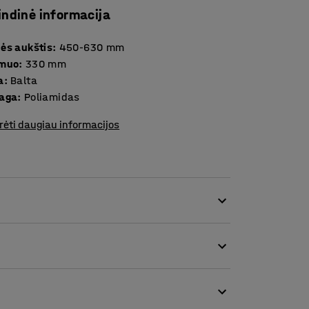
indinė informacija
ės aukštis
:
450-630
mm
smuo
:
330
mm
a
:
Balta
aga
:
Poliamidas
rėti daugiau informacijos
nė kėdė leidžia dažnai keisti sėdėjimo
onomišką - aktyvią sėdėjimo padėtį.