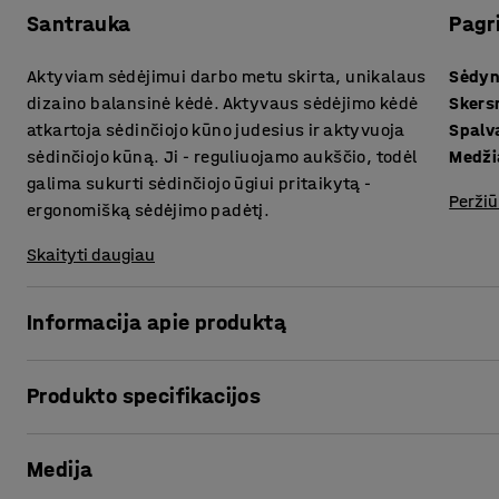
Santrauka
Pagr
Aktyviam sėdėjimui darbo metu skirta, unikalaus
Sėdyn
dizaino balansinė kėdė. Aktyvaus sėdėjimo kėdė
Sker
atkartoja sėdinčiojo kūno judesius ir aktyvuoja
Spalv
sėdinčiojo kūną. Ji - reguliuojamo aukščio, todėl
Medži
galima sukurti sėdinčiojo ūgiui pritaikytą -
Peržiū
ergonomišką sėdėjimo padėtį.
Skaityti daugiau
Informacija apie produktą
Balansinė kėdė UP - unikalus ir inovatyvus baldas! Balansi
Produkto specifikacijos
poziciją.
Sėdynės aukštis
:
450-630
mm
Apvali sėdynė atkartoja Jūsų kūno judesius ir sukuria erg
Medija
Skersmuo
:
330
mm