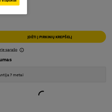
us slapukus
a
ĮDĖTI Į PIRKINIŲ KREPŠELĮ
prie sąrašo
mumas
ntija 7 metai