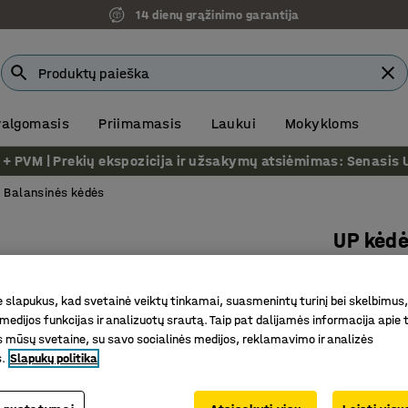
14 dienų grąžinimo garantija
 valgomasis
Priimamasis
Laukui
Mokykloms
VM | Prekių ekspozicija ir užsakymų atsiėmimas: Senasis Ukm
Balansinės kėdės
UP kėd
Balta
Prekės kod
slapukus, kad svetainė veiktų tinkamai, suasmenintų turinį bei skelbimus,
medijos funkcijas ir analizuotų srautą. Taip pat dalijamės informacija apie t
Lavina k
 mūsų svetaine, su savo socialinės medijos, reklamavimo ir analizės
Unikalus
s.
Slapukų politika
Reguliuo