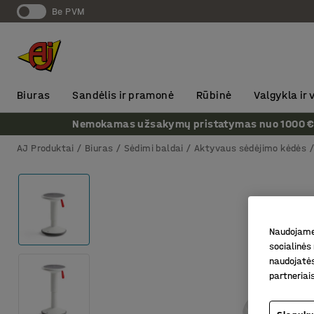
Be PVM
Biuras
Sandėlis ir pramonė
Rūbinė
Valgykla ir
Nemokamas užsakymų pristatymas nuo 1000 € + P
AJ Produktai
Biuras
Sėdimi baldai
Aktyvaus sėdėjimo kėdės
Naudojame 
socialinės 
naudojatės
partneriai