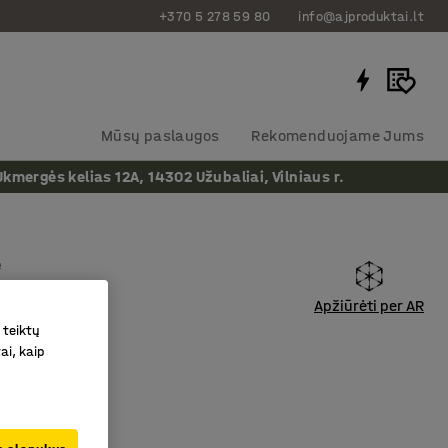
+370 5 278 59 80
info@ajproduktai.lt
Mūsų paslaugos
Rekomenduojame Jums
ergės kelias 12A, 14302 Užubaliai, Vilniaus r.
ė
Apžiūrėti per AR
as
:
234726
 teiktų
ai, kaip
ūną
 dizainas
jamas aukštis