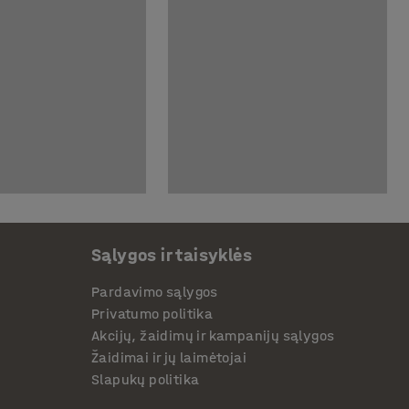
Sąlygos ir taisyklės
Pardavimo sąlygos
Privatumo politika
Akcijų, žaidimų ir kampanijų sąlygos
Žaidimai ir jų laimėtojai
Slapukų politika